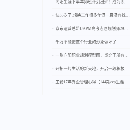
向阳生涯下半年排班计划出炉！成为职业规划师，抓住行业发展红利！
快35岁了,想换工作很多年但一直没有找到方向
京东运营总监UAPM高考志愿规划师29期学习心得
千万不能把这个行业的形象做坏了
一张向阳职业规划模型图，贯穿了所有的知识点和精华
开拓一片生活的新天地，开启一段积极的人生之旅
工龄17年外企管理心得【144期ccp生涯规划师】