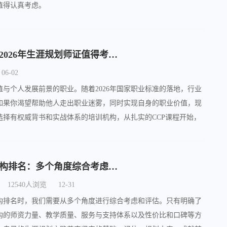
值得认真考虑。
国家生涯规划师是干嘛的？2026年生涯规划师证值得考吗？
06-02
与个人发展前景的职业。随着2026年国家职业标准的落地，行业
如果你渴望帮助他人走出职业迷雾，同时实现自身的职业价值，现
选择有权威背书和实战体系的培训机构，从扎实的CCP课程开始，
现，帮助别人规划好前途的同时，自己的职业道路也会越走越宽。
上海国家生涯规划师培训机构排名：多个角度综合考虑和评估
12540人浏览
12-31
构排名时，我们需要从多个角度进行综合考虑和评估。只有明确了
构的师资力量、教学质量、服务与支持体系以及性价比和口碑等方