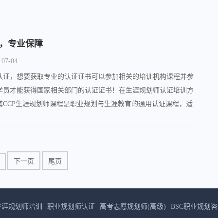
，专业保障
07-04
认证，想要获取专业的认证证书可以参加相关的培训机构课程并参
学员才能获得国家相关部门的认证证书！在生涯规划师认证培训方
其CCP生涯规划师课程是职业规划与生涯教育的通用认证课程，适
校老师、HR、猎头及管理者等人群。
下一页
尾页
生涯规划师培训
职业规划师认证
高考志愿规划师(高级)
BSC职业规划