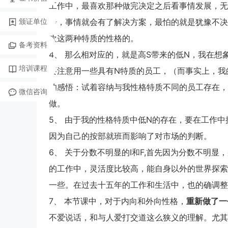
工作中，最喜欢那种做完决定之后看事情发展，无
颁证单位
步，事情就会有了解决方案，最怕的就是犹豫不决
欢这两种特质的性格的。
备考资料
4、 那么相对应的，就是高S带来的低N，我在
培训课程
要注意用一些具有N特质的员工，（而事实上，我
的感悟：试着容纳与我性格特质不同的员工存在，
微信咨询
做。
5、 由于我的性格特质中低N的存在，要在工作
因为自己的按部就班而影响了对市场的判断。
6、 关于分数不明显的I和F,首先因为分数不明
的工作中，灵活度比较高，能自身以外的世界探索
一些。在过去十五年的工作和生活中，也的确调整
7、 本节课中，对于内向和外向性格，
重新做了一
不爱说话，和与人爱打交道这么狭义的理解。尤其