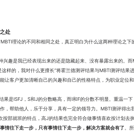
同之处
论与MBTI理论的不同和相同之处，真正明白为什么这两种理论之下
这种兴趣是我已经表现出来的还是隐藏起来、没有暴露出来的。而M
这样的，我对什么更擅长”将霍兰德测评结果与MBTI测评结果
能让客户更加清晰自己的兴趣和自己的性格特点，为职业定位和
评结果是ISFJ，S和J的分数略高，而I和F的分数不明显。重温一
咨询客户心得交流
作，帮助他人，乐于分享，具有一定的领导力。MBTI测评得出
CCP学员心得交流
欢按部就班的特点，高J的结果也完全符合做事情喜欢按计划去
CCDM学员心得交流
事情往下走一步，只有事情往下走一步，解决方案就会有了
。所