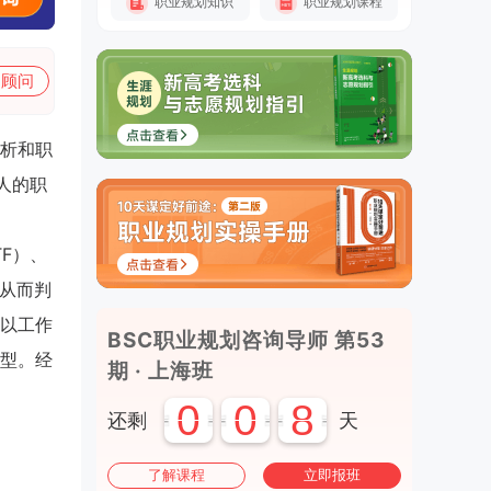
职业规划知识
职业规划课程
加顾问
析和职
人的职
F）、
，从而判
以工作
BSC职业规划咨询导师 第53
型。经
期 · 上海班
0
0
8
还剩
天
了解课程
立即报班