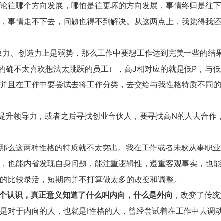
BSC学员心得交流
论往哪个方向发展，哪怕是往更坏的方向发展，事情终归是往下
UAPM学员心得交流
，事情走不下去，问题也得不到解决。从这两点上，我觉得我还
学校生涯教育心得交流
企业职业规划内训交流
想象力、创造力上是弱势，那么工作中要想工作达到完美一些的结
的确不太喜欢想法太跳跃的员工），高J相对应的就是低P，与低
并且在工作中要尝试去将工作分类，去交给与我性格特质不同的
中提升领导力，或者之后寻找创业合伙人，要寻找高N的人去合作
显，那么这两种性格的特质就不太突出。我在工作或者未耿从事职
，也能内省发现自身问题，能注重逻辑性，遵重客观事实，也能
的比较录活，短期内并不打算做太多的改变和调整。
个认识，真正意义知道了什么叫内向，什么是外向
，改变了传统
是对于内向的人，也就是I性格的人，曾经尝试着在工作中去调动