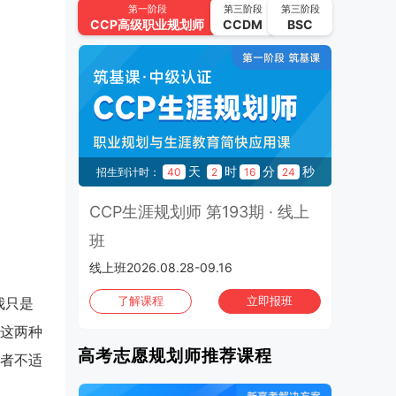
第一阶段
第三阶段
第三阶段
· 线上班
CCP
高级职业规划师
CCDM
BSC
2026.09.01-2026.09.24 | 上海班
2026年09月
班次：194
CCP生涯规划师 第194期 · 线上
班
2026.09.11-2026.09.30 | 上海班
秒
天
时
分
秒
11
招生到计时：
40
2
16
23
2026年09月
班次：64
UAPM高考志愿规划师 第64期
1970
..
CCP生涯规划师 第193期 · 线上
· 线上班
班
2026.09.22-2026.10.15 | 上海班
线上班2026.08.28-09.16
班
2026年10月
班次：195
了解课程
立即报班
我只是
CCP生涯规划师 第195期 · 线上
这两种
班
高考志愿规划师推荐课程
2026.10.02-2026.10.21 | 上海班
者不适
2026年10月
班次：65