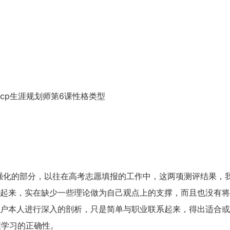
期ccp生涯规划师第6课性格类型
天
时
分
招生到计时：
9
1
51
BSC职业规划咨询导师 第5 .
上海班2026.08.14-08.16
了解课程
立即报
想强化的部分，以往在高考志愿填报的工作中，这两项测评结果，
起来，实在缺少一些理论做为自己观点上的支撑，而且也没有将
户本人进行深入的剖析，只是简单与职业联系起来，得出适合或
程学习的正确性。