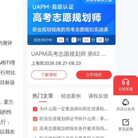
UAPM高考志愿规划师 第65期
· 线上班
2026.10.13-2026.11.05 | 上海班
2026年10月
班次：196
天
时
分
秒
招生到计时：
16
1
53
25
的测评
CCP生涯规划师 第196期 · 线上
班
UAPM高考志愿规划师 第62 ...
2026.10.16-2026.11.04 | 上海班
BTI理
上海班2026.08.21-08.23
2026年10月
班次：197
进行对比
了解课程
立即报班
目标设
CCP生涯规划师 第197期 · 上海
在线客服
班
热门文章
精选案例
课程反馈
2026.10.30-2026.11.01 | 上海班
下，霍兰
为什么我一定要选择向阳生涯课程体系？七大核心理由
咨询案
关注公众号
我的性
职业生涯规划师证书有什么用：掌握专业知识与技能，助人也助己！
咨询案
执行，
高考志愿规划师报名条件要求高吗？专业认证在哪里考？
江苏
意见反馈
以我在