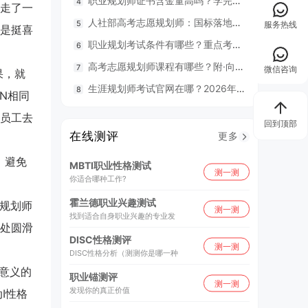
职业规划师证书含金量高吗？学完好找工作吗？
2年
走了一
人社部高考志愿规划师：国标落地，从业标准更明确，持证执业不可少
因疫情
服务热线
是挺喜
职业规划考试条件有哪些？重点考什么？
98
高考志愿规划师课程有哪些？附·向阳生涯26年UAPM课程开班计划表
毕业就
微信咨询
果，就
生涯规划师考试官网在哪？2026年生涯规划师考证信息大盘点
N相同
员工去
回到顶部
在线测评
更多
，避免
MBTI职业性格测试
测一测
你适合哪种工作?
霍兰德职业兴趣测试
业规划师
测一测
找到适合自身职业兴趣的专业发
处圆滑
DISC性格测评
测一测
DISC性格分析（测测你是哪一种
意义的
职业锚测评
测一测
发现你的真正价值
I性格