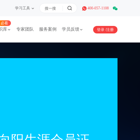
学习工具
400-057-1108
必看
识库
专家团队
服务案例
学员反馈
登录
/
注册
向阳生涯会员证