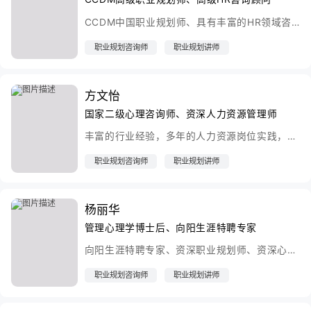
CCDM中国职业规划师、具有丰富的HR领域咨询经验，担任上海建行路支行行长胜任力模型顾问组首席顾问负责领导力胜任力模型的制作和选拔实施。作为花旗软件、飞利浦、上海大众汽车的高级HR咨询顾问，负责公司营销类、研发类岗位的中高层管理人员和员工访谈，员工素质模型心理学取样及测评实施，素质模型总结汇报，招聘面试设计及操作等。
职业规划咨询师
职业规划讲师
方文怡
国家二级心理咨询师、资深人力资源管理师
丰富的行业经验，多年的人力资源岗位实践，使其熟知通信、广告新媒体、新型服务业的用人理念，为通用管理岗位、设计人员、生产技术人员提供精准的职业定位和转型重塑。7年来，处理个人职业规划案例300余起，深得客户的好评，满意率达到98%。
职业规划咨询师
职业规划讲师
杨丽华
管理心理学博士后、向阳生涯特聘专家
向阳生涯特聘专家、资深职业规划师、资深心理咨询专家、管理心理学博士后、测评咨询中心研究员，长期从事心理学与人力资源的教学和实践工作,与国家自然科学基金研究项目一项，省部级项目三项。
职业规划咨询师
职业规划讲师