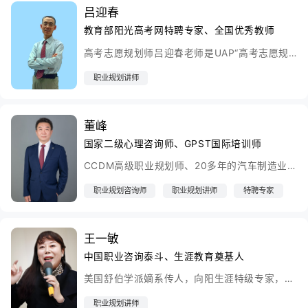
吕迎春
教育部阳光高考网特聘专家、全国优秀教师
高考志愿规划师吕迎春老师是UAP“高考志愿规划师”讲师团专家，全国优秀教师.发表高考志愿、家庭教育、青少年心理等文章百万余字，出版专著十余本，是全国唯一连续出版高考志愿专著的专家
职业规划讲师
董峰
国家二级心理咨询师、GPST国际培训师
CCDM高级职业规划师、20多年的汽车制造业职场经历，曾就职于国内顶尖汽车集团公司，并在旗下的中美日合资企业担任过质量保证部经理、技术发展部经理等职。现就职于世界500强美资汽车零部件企业，担任供应质量与开发经理、公司成本改善经理等职。
职业规划咨询师
职业规划讲师
特聘专家
王一敏
中国职业咨询泰斗、生涯教育奠基人
美国舒伯学派嫡系传人，向阳生涯特级专家，中国职业咨询泰斗，生涯教育奠基人。我国研究职业咨询与生涯教育的权威专家，对中国及日本生涯教育、职业咨询及生活规划领域有30年研究实践经验。代表著作有《中学生生涯教育理论与实务》、《当代社会成人的职业再开发与指导》、《当代青年的职业选择与指导》、《职业倦怠综合征》等，对大中学生职业生涯教育、个体职业咨询及职业心理咨询领域有重要影响。
职业规划讲师