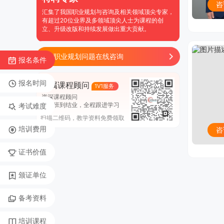
咨
汇集了我国职业规划与咨询及相关领域顶尖专家，
有超过20位业界及多领域顶尖人士为课程的创
立、升级改版和持续发展做出重大贡献。
职业规划问题在线咨询
报名条件
报名时间
专属课程顾问
1V1服务
资深课程顾问
从开班到结业，全程跟进学习
考试难度
扫描二维码，教学资料免费领取
培训费用
咨
证书价值
颁证单位
备考资料
培训课程