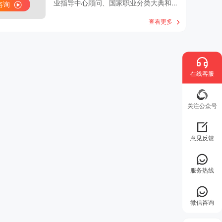
业指导中心顾问、国家职业分类大典和职
咨询
业资格专家委员会专家、国家人事部人力
查看更多
资源与人才专业高级职称评委、中国职工
教育和职业培训协会理事暨学术委员、中
国劳动就业服务研究会常务理事
在线客服
关注公众号
意见反馈
服务热线
微信咨询