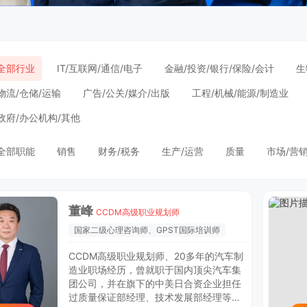
全部行业
IT/互联网/通信/电子
金融/投资/银行/保险/会计
生
物流/仓储/运输
广告/公关/媒介/出版
工程/机械/能源/制造业
政府/办公机构/其他
全部职能
销售
财务/税务
生产/运营
质量
市场/营
董峰
CCDM高级职业规划师
国家二级心理咨询师、GPST国际培训师
CCDM高级职业规划师、20多年的汽车制
造业职场经历，曾就职于国内顶尖汽车集
团公司，并在旗下的中美日合资企业担任
过质量保证部经理、技术发展部经理等