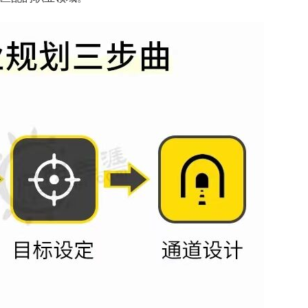
天
时
分
招生到计时：
7
12
14
BSC职业规划咨询导师 第5
上海班2026.08.14-08.16
了解课程
立即报