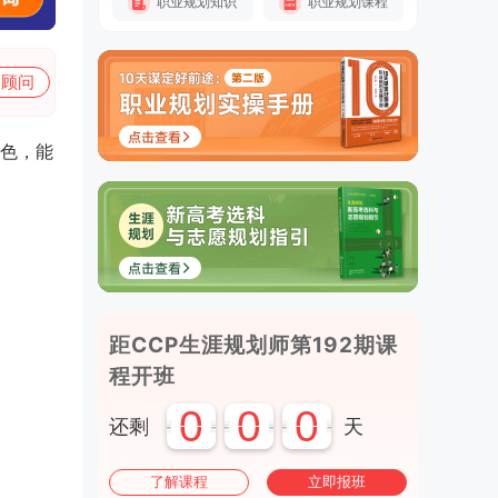
职业规划知识
职业规划课程
加顾问
色，能
距CCP生涯规划师第192期课
程开班
0
0
0
还剩
天
了解课程
立即报班