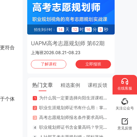
CCP生涯规划师 第197期
2026.10.30-2026.11.01 | 上海班
天
时
分
秒
招生到计时：
14
12
16
8
UAPM高考志愿规划师 第62期
更符合
上海班2026.08.21-08.23
了解课程
立即报班
热门文章
精选案例
课程反馈
在线客服
为什么我一定要选择向阳生涯课程体系？七大核心理由
咨询案
于个体
职业生涯规划师证书有什么用：掌握专业知识与技能，助人也助己！
咨询案
关注公众号
高考志愿规划师报名条件要求高吗？专业认证在哪里考？
江苏
职业规划师证书含金量高吗？学完好找工作吗？
2年
意见反馈
人社部高考志愿规划师：国标落地，从业标准更明确，持证执业不可少
因疫情