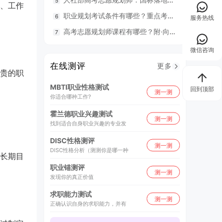
、工作
职业规划考试条件有哪些？重点考什么？
98
服务热线
高考志愿规划师课程有哪些？附·向阳生涯26年UAPM课程开班计划表
毕业就
微信咨询
在线测评
更多
贵的职
MBTI职业性格测试
回到顶部
测一测
你适合哪种工作?
霍兰德职业兴趣测试
测一测
找到适合自身职业兴趣的专业发
DISC性格测评
测一测
DISC性格分析（测测你是哪一种
长期目
职业锚测评
测一测
发现你的真正价值
求职能力测试
测一测
正确认识自身的求职能力，并有