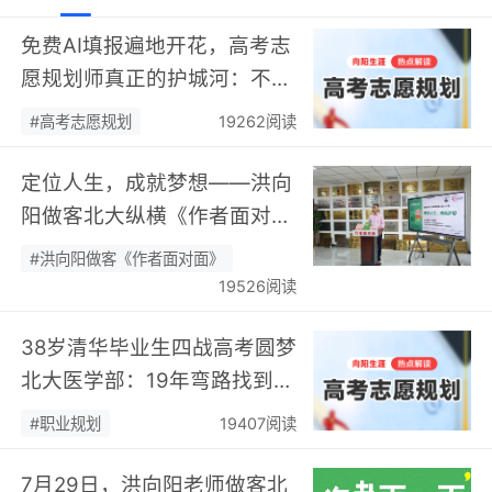
免费AI填报遍地开花，高考志
愿规划师真正的护城河：不靠
数据，靠“人”…
#高考志愿规划
19262阅读
定位人生，成就梦想——洪向
阳做客北大纵横《作者面对
面》开展职业规划专题分享…
#洪向阳做客《作者面对面》
19526阅读
38岁清华毕业生四战高考圆梦
北大医学部：19年弯路找到终
身热爱，可幸又可惜！…
#职业规划
19407阅读
7月29日，洪向阳老师做客北