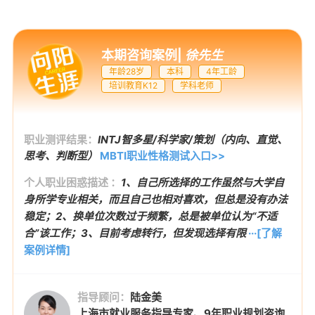
本期咨询案例
|
徐先生
年龄28岁
本科
4年工龄
培训教育K12
学科老师
职业测评结果：
INTJ智多星/科学家/策划（内向、直觉、
思考、判断型）
MBTI职业性格测试入口>>
个人职业困惑描述 ：
1、自己所选择的工作虽然与大学自
身所学专业相关，而且自己也相对喜欢，但总是没有办法
稳定；2、换单位次数过于频繁，总是被单位认为“不适
合”该工作；3、目前考虑转行，但发现选择有限
···[了解
案例详情]
指导顾问：
陆金美
上海市就业服务指导专家、9年职业规划咨询