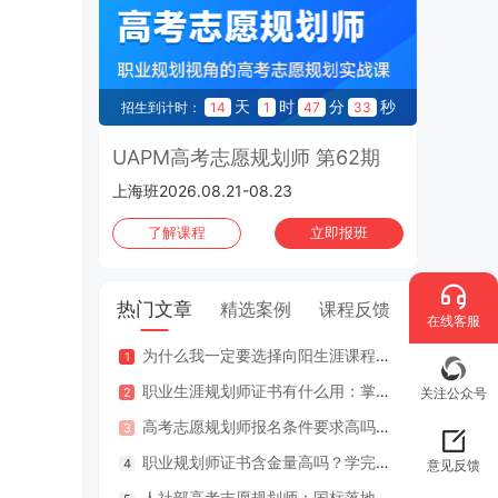
天
时
分
秒
招生到计时：
14
1
47
32
UAPM高考志愿规划师 第62期
上海班2026.08.21-08.23
了解课程
立即报班
热门文章
精选案例
课程反馈
在线客服
为什么我一定要选择向阳生涯课程体系？七大核心理由
咨询案
职业生涯规划师证书有什么用：掌握专业知识与技能，助人也助己！
咨询案
关注公众号
高考志愿规划师报名条件要求高吗？专业认证在哪里考？
江苏
职业规划师证书含金量高吗？学完好找工作吗？
2年
意见反馈
人社部高考志愿规划师：国标落地，从业标准更明确，持证执业不可少
因疫情