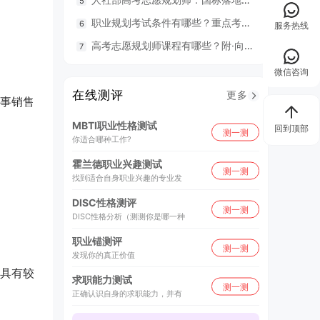
职业规划考试条件有哪些？重点考什么？
98
服务热线
高考志愿规划师课程有哪些？附·向阳生涯26年UAPM课程开班计划表
毕业就
微信咨询
在线测评
更多
事销售
MBTI职业性格测试
回到顶部
测一测
你适合哪种工作?
霍兰德职业兴趣测试
测一测
找到适合自身职业兴趣的专业发
DISC性格测评
测一测
DISC性格分析（测测你是哪一种
职业锚测评
测一测
发现你的真正价值
具有较
求职能力测试
测一测
正确认识自身的求职能力，并有