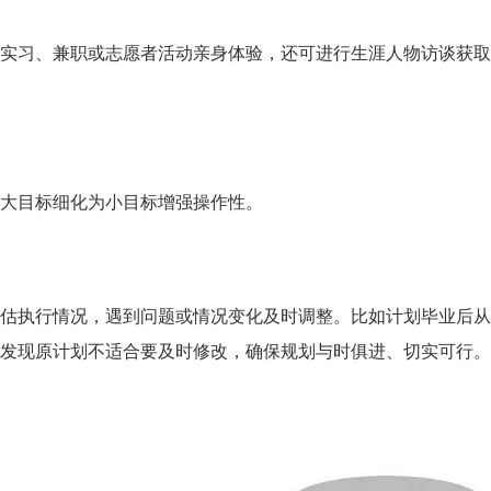
实习、兼职或志愿者活动亲身体验，还可进行生涯人物访谈获取
大目标细化为小目标增强操作性。
天
时
分
招生到计时：
7
1
45
BSC职业规划咨询导师 第5
上海班2026.08.14-08.16
估执行情况，遇到问题或情况变化及时调整。比如计划毕业后从
了解课程
立即报
发现原计划不适合要及时修改，确保规划与时俱进、切实可行。