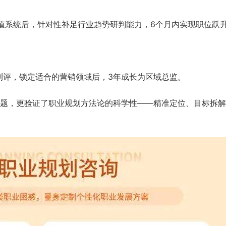
值系统后，针对性补足行业趋势研判能力，6个月内实现职位跃
趣测评，锁定适合的营销领域后，3年成长为区域总监。
天
时
分
招生到计时：
7
17
48
题，更验证了职业规划方法论的科学性——精准定位、目标拆解
BSC职业规划咨询导师 第5
上海班2026.08.14-08.16
了解课程
立即报