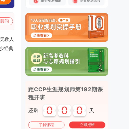
职业规划知识
职业规划课程
加顾问
无数人
少经典
距CCP生涯规划师第192期课
程开班
0
0
0
还剩
天
了解课程
立即报班