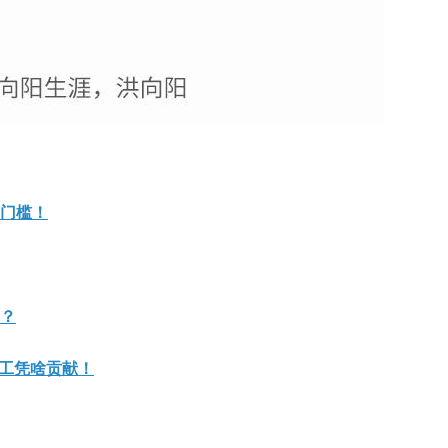
门槛！
？
员工凭啥贡献！