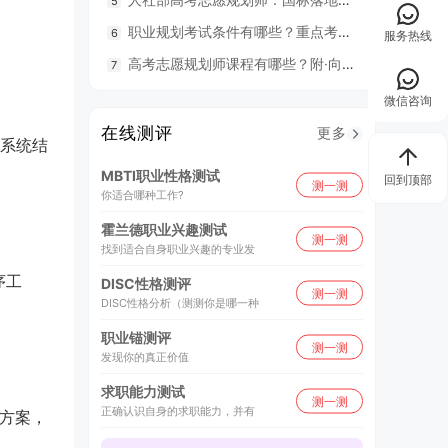
职业规划考试条件有哪些？重点考什么？
98
服务热线
高考志愿规划师课程有哪些？附·向阳生涯26年UAPM课程开班计划表
毕业就
微信咨询
在线测评
更多
系统结
MBTI职业性格测试
回到顶部
测一测
你适合哪种工作?
霍兰德职业兴趣测试
测一测
找到适合自身职业兴趣的专业发
序工
DISC性格测评
测一测
DISC性格分析（测测你是哪一种
职业锚测评
测一测
发现你的真正价值
求职能力测试
测一测
正确认识自身的求职能力，并有
动方案，