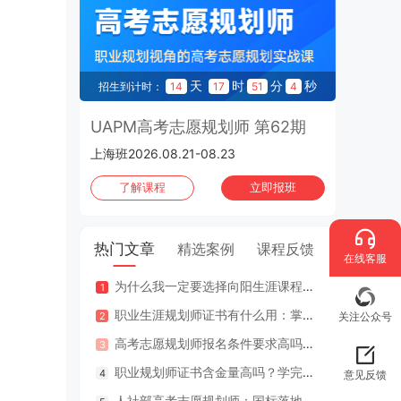
CCP生涯规划师 第197期
2026.10.30-2026.11.01 | 上海班
天
时
分
秒
招生到计时：
14
17
51
3
UAPM高考志愿规划师 第62期
上海班2026.08.21-08.23
了解课程
立即报班
热门文章
精选案例
课程反馈
在线客服
为什么我一定要选择向阳生涯课程体系？七大核心理由
咨询案
职业生涯规划师证书有什么用：掌握专业知识与技能，助人也助己！
咨询案
关注公众号
高考志愿规划师报名条件要求高吗？专业认证在哪里考？
江苏
职业规划师证书含金量高吗？学完好找工作吗？
2年
意见反馈
人社部高考志愿规划师：国标落地，从业标准更明确，持证执业不可少
因疫情