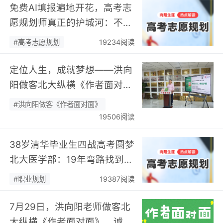
免费AI填报遍地开花，高考志
愿规划师真正的护城河：不靠
数据，靠“人”…
#高考志愿规划
19234阅读
定位人生，成就梦想——洪向
阳做客北大纵横《作者面对
面》开展职业规划专题分享…
#洪向阳做客《作者面对面》
19506阅读
38岁清华毕业生四战高考圆梦
北大医学部：19年弯路找到终
身热爱，可幸又可惜！…
#职业规划
19387阅读
7月29日，洪向阳老师做客北
大纵横《作者面对面》，诚邀