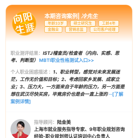
本期咨询案例
|
冷先生
年龄33岁
硕士研究生
工龄4年
金融业
营销总监
公司客户经理
职业测评结果：
ISTJ稽查员/检查者（内向、实感、思
考、判断型）
MBTI职业性格测试入口>>
个人职业困惑描述 ：
1、职业转型，感觉对未来发展迷
茫，工作无价值和目标；2、考虑回家乡发展、成家立
业；3、压力大，一方面来自于年龄的压力，另一方面是
想在武汉尽快买房，毕竟房价也是会一直上涨的
···[了解
案例详情]
指导顾问：
陆金美
上海市就业服务指导专家、9年职业规划咨询
经验-职业规划师认证培训中心负责人