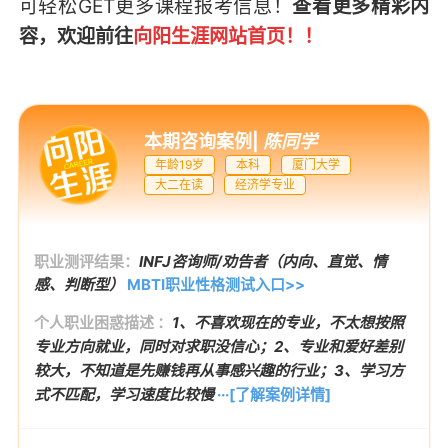
可轻松GET
更多课程报考信息
！
查看更多精彩内
容，欢迎前往
向阳生涯网站首页
！！
本期咨询案例
|
陈同学
年龄19岁
本科
厦门大学
大二在读
经济学专业
职业测评结果：
INFJ咨询师/劝告者（内向、直觉、情
感、判断型）
MBTI职业性格测试入口>>
个人职业困惑描述 ：
1、不喜欢现在的专业，不太想按照
专业方向就业，同时对求职没信心；2、专业和爱好差别
较大，不知道是先赚钱再从事感兴趣的行业；3、学习方
式不匹配，学习速度比较慢
···[了解案例详情]