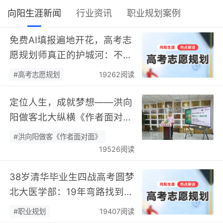
向阳生涯新闻
行业资讯
职业规划案例
免费AI填报遍地开花，高考志
愿规划师真正的护城河：不靠
数据，靠“人”…
#高考志愿规划
19262阅读
定位人生，成就梦想——洪向
阳做客北大纵横《作者面对
面》开展职业规划专题分享…
#洪向阳做客《作者面对面》
19526阅读
38岁清华毕业生四战高考圆梦
北大医学部：19年弯路找到终
身热爱，可幸又可惜！…
#职业规划
19407阅读