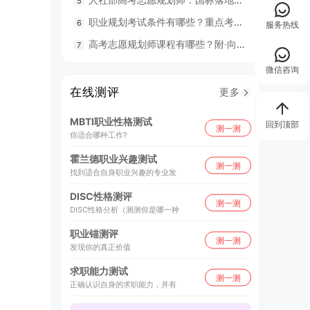
职业规划考试条件有哪些？重点考什么？
98
服务热线
高考志愿规划师课程有哪些？附·向阳生涯26年UAPM课程开班计划表
毕业就
微信咨询
在线测评
更多
MBTI职业性格测试
回到顶部
测一测
你适合哪种工作?
霍兰德职业兴趣测试
测一测
找到适合自身职业兴趣的专业发
DISC性格测评
测一测
DISC性格分析（测测你是哪一种
职业锚测评
测一测
发现你的真正价值
求职能力测试
测一测
正确认识自身的求职能力，并有