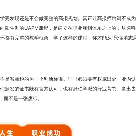
学完发现还是不会做完整的高报规划。真正让高报师培训不成为
向阳生涯的UAPM课程，是建立在职业规划体系之上的，从选科
环都有完整的教学框架。学了这样的课程，你才能从“只懂填志愿
天
时
分
招生到计时：
8
1
12
BSC职业规划咨询导师 第5
不是智商税的另一个判断标准。证书必须要有权威出处，业内认
上海班2026.08.14-08.16
们颁发的证书既有官方认可，也有舒伯学派的行业背书，拿出去
了解课程
立即报
”，而不是一张废纸。