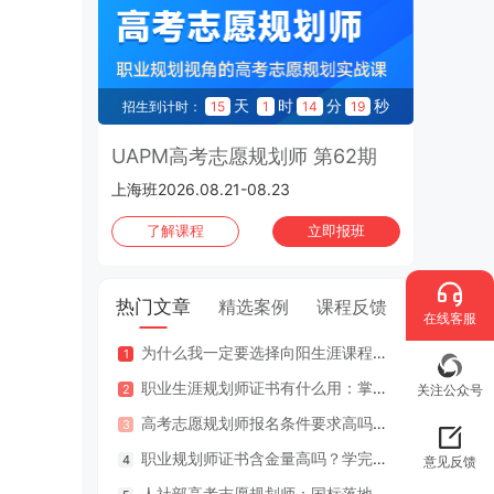
CCP生涯规划师 第197期
2026.10.30-2026.11.01 | 上海班
天
时
分
秒
招生到计时：
15
1
14
17
UAPM高考志愿规划师 第62期
上海班2026.08.21-08.23
了解课程
立即报班
热门文章
精选案例
课程反馈
在线客服
为什么我一定要选择向阳生涯课程体系？七大核心理由
咨询案
职业生涯规划师证书有什么用：掌握专业知识与技能，助人也助己！
咨询案
关注公众号
高考志愿规划师报名条件要求高吗？专业认证在哪里考？
江苏
职业规划师证书含金量高吗？学完好找工作吗？
2年
意见反馈
人社部高考志愿规划师：国标落地，从业标准更明确，持证执业不可少
因疫情