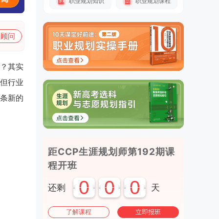
职业规划知识
职业规划课程
加顾问
？其实
但行业
条新的
距CCP生涯规划师第192期课
程开班
0
0
0
还剩
天
了解课程
立即报班