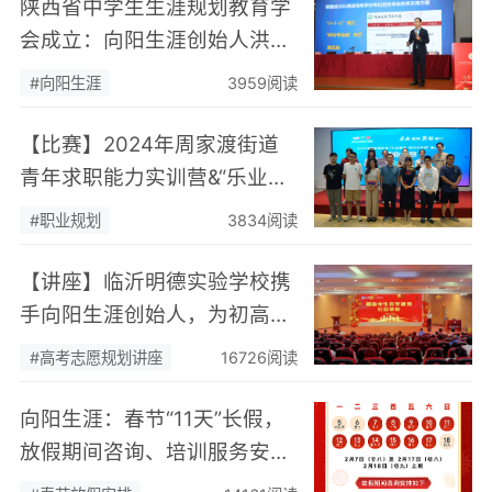
陕西省中学生生涯规划教育学
会成立：向阳生涯创始人洪向
阳应邀参加
#向阳生涯
3959阅读
【比赛】2024年周家渡街道
青年求职能力实训营&“乐业港
湾·我的求职路”重点人群就业
#职业规划
3834阅读
大赛成功举办！
【讲座】临沂明德实验学校携
手向阳生涯创始人，为初高中
生升学规划提供专业指导
#高考志愿规划讲座
16726阅读
向阳生涯：春节“11天”长假，
放假期间咨询、培训服务安排
来了！