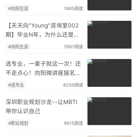
争力
#向阳生涯
7485阅读
【天天向"Young"咨询室002
期】毕业N年，为什么还是一
事无成？
#向阳生涯
7897阅读
选专业，一辈子就这一次！还
不走点心！向阳微讲座报名
ING！
#选专业
8250阅读
深圳职业规划沙龙--让MBTI
带你认识自己
#职业规划
9615阅读