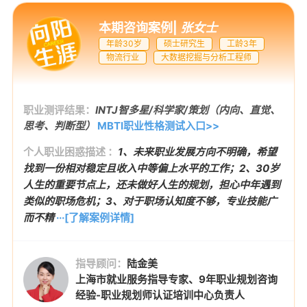
本期咨询案例
|
张女士
年龄30岁
硕士研究生
工龄3年
物流行业
大数据挖掘与分析工程师
职业测评结果：
INTJ智多星/科学家/策划（内向、直觉、
思考、判断型）
MBTI职业性格测试入口>>
个人职业困惑描述 ：
1、未来职业发展方向不明确，希望
找到一份相对稳定且收入中等偏上水平的工作；2、30岁
人生的重要节点上，还未做好人生的规划，担心中年遇到
类似的职场危机；3、对于职场认知度不够，专业技能广
而不精
···[了解案例详情]
指导顾问：
陆金美
上海市就业服务指导专家、9年职业规划咨询
经验-职业规划师认证培训中心负责人