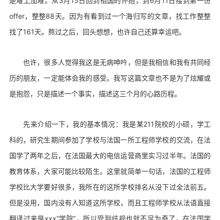
是难上加难。从3月15日回到祖国的怀抱，到6月11日接到第一份
offer，整整88天。因为有看到过一个海归写的文章，找工作整整
找了161天。熬过之后，回头想想，也许自己还算幸运吧。
也许，很多人觉得我这是无病呻吟，但是我相信和我有共同经
历的朋友，一定能体会我的感受。我写这篇文章也不是为了炫耀或
是抱怨，只是描述一个事实，描述这三个月的心路历程。
先来介绍一下，我的基本情况：我是某211院校的小硕，学工
科的，研究生期间参加了学校与法国一所工程师学校的交流，在法
国学了两年之后，在法国最大的电信运营商里实习过半年。法国的
教育体系，大家可能比较陌生。这里就简单一句话，法国的工程师
学校比大学要好很多，我所在的这所学校排名从没下过全法前五。
但是没用，国内没有人知道这所学校，而且工程师学校从法语直接
翻译过来是xxx“学院”，所以受到歧视也就不足为奇了。在法国学