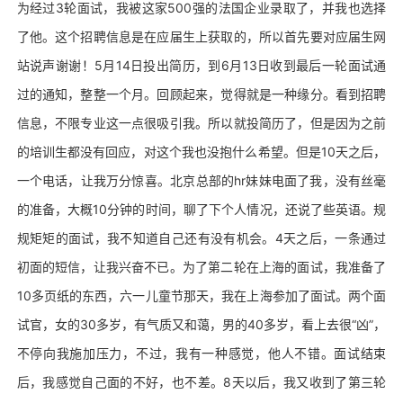
为经过3轮面试，我被这家500强的法国企业录取了，并我也选择
了他。这个招聘信息是在应届生上获取的，所以首先要对应届生网
站说声谢谢！5月14日投出简历，到6月13日收到最后一轮面试通
过的通知，整整一个月。回顾起来，觉得就是一种缘分。看到招聘
信息，不限专业这一点很吸引我。所以就投简历了，但是因为之前
的培训生都没有回应，对这个我也没抱什么希望。但是10天之后，
一个电话，让我万分惊喜。北京总部的hr妹妹电面了我，没有丝毫
的准备，大概10分钟的时间，聊了下个人情况，还说了些英语。规
规矩矩的面试，我不知道自己还有没有机会。4天之后，一条通过
初面的短信，让我兴奋不已。为了第二轮在上海的面试，我准备了
10多页纸的东西，六一儿童节那天，我在上海参加了面试。两个面
试官，女的30多岁，有气质又和蔼，男的40多岁，看上去很“凶”，
不停向我施加压力，不过，我有一种感觉，他人不错。面试结束
后，我感觉自己面的不好，也不差。8天以后，我又收到了第三轮