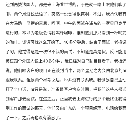
还到两拨法国人，都是来上海看世博的，于是就一路上跟他们聊了
聊，两个月没说法语了，突然一说觉得很爽啊，不过，我承认我有
在大马路上显摆的意思，呵呵。中午的面试在浦东的一家星巴克里
进行的，本以为老板会请我喝杯咖啡，谁知道到那只看到一杯喝完
的咖啡。谈话可就这么开始了。40多分钟后，结束了面试，老板说
了句，他觉得这是一次很不错的面试，不知道是真是假。反正能用
英语跟个外国人说上40多分钟，我已经对自己刮目相看了。老板还
说，他们跟客户的项目正在谈判当中，两个星期之内会由北京的hr
跟我联系。但是两个星期之后，hr并没有联系我。我倒是自己主动
打了个电话，hr只是说，准备跟客户协商时间，把我们这些人都送
到客户那去面试。在这之后，正当我去上海进行的那个最终让我得
到工作的面试的那天，他们又由广东的一个项目经理，电话给我面
了一下，之后再也没有消息了。