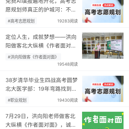
免费AI填报遍地开花，高考志
愿规划师真正的护城河：不靠
数据，靠“人”…
#高考志愿规划
19283阅读
定位人生，成就梦想——洪向
阳做客北大纵横《作者面对
面》开展职业规划专题分享…
#洪向阳做客《作者面对面》
19548阅读
38岁清华毕业生四战高考圆梦
北大医学部：19年弯路找到终
身热爱，可幸又可惜！…
#职业规划
19430阅读
7月29日，洪向阳老师做客北
大纵横《作者面对面》，诚邀