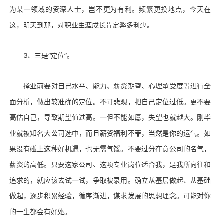
为某一领域的资深人士，岂不更为有利。频繁更换地点，今天在
这，明天到那，对职业生涯成长肯定弊多利少。
3、三是“定位”。
择业前要对自己水平、能力、薪资期望、心理承受度等进行全
面分析，做出较准确的定位。不可悲观，把自己定位过低。更不要
高估自己，导致期望值过高。一但不能如愿，失望也就越大。刚毕
业就被知名大公司选中，而且薪资福利不菲，当然是你的运气。如
果没有碰上这种好机遇，也无需气馁。不要过分在意公司的名气，
薪资的高低。只要这家公司、这项专业岗位适合我，是我所向往和
追求的，就应该去试一试，争取被录用。确立从基层做起、从基础
做起，逐步积累经验，循序渐进，谋求发展的思想理念。可能对你
的一生都会有好处。