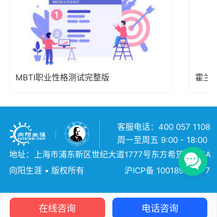
MBTI职业性格测试完整版
霍兰
客服电话：400 057 1108
周一至周五 9:00 - 18:00
地址：上海市浦东新区世纪大道1777号东方希望大厦5A
向阳生涯 • 版权所有
沪ICP备 10018957号-7
在线咨询
电话咨询