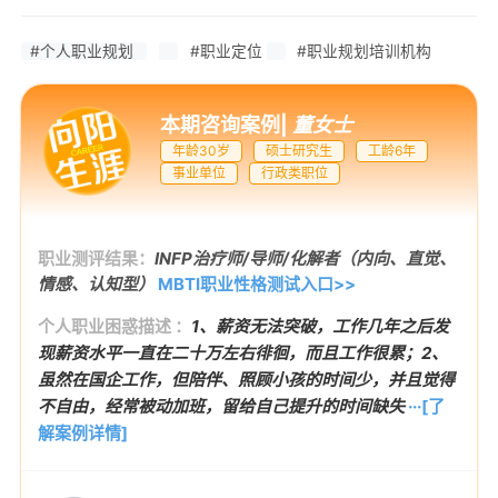
#个人职业规划
#职业定位
#职业规划培训机构
本期咨询案例
|
董女士
年龄30岁
硕士研究生
工龄6年
事业单位
行政类职位
职业测评结果：
INFP治疗师/导师/化解者（内向、直觉、
情感、认知型）
MBTI职业性格测试入口>>
个人职业困惑描述 ：
1、薪资无法突破，工作几年之后发
现薪资水平一直在二十万左右徘徊，而且工作很累；2、
虽然在国企工作，但陪伴、照顾小孩的时间少，并且觉得
不自由，经常被动加班，留给自己提升的时间缺失
···[了
解案例详情]