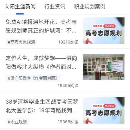
向阳生涯新闻
行业资讯
职业规划案例
免费AI填报遍地开花，高考志
愿规划师真正的护城河：不靠
数据，靠“人”…
#高考志愿规划
19216阅读
定位人生，成就梦想——洪向
阳做客北大纵横《作者面对
面》开展职业规划专题分享…
#洪向阳做客《作者面对面》
19495阅读
38岁清华毕业生四战高考圆梦
北大医学部：19年弯路找到终
身热爱，可幸又可惜！…
#职业规划
19368阅读