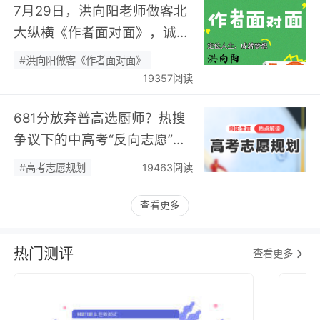
7月29日，洪向阳老师做客北
大纵横《作者面对面》，诚邀
您现场相聚！…
#洪向阳做客《作者面对面》
19357阅读
681分放弃普高选厨师？热搜
争议下的中高考“反向志愿”
潮，藏着职业规划新逻辑…
#高考志愿规划
19463阅读
查看更多
热门测评
查看更多