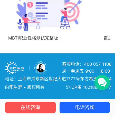
MBTI职业性格测试完整版
霍兰
客服电话：400 057 1108
周一至周五 9:00 - 18:00
地址：上海市浦东新区世纪大道1777号东方希望大厦5A
向阳生涯 • 版权所有
沪ICP备 10018957号-7
在线咨询
电话咨询