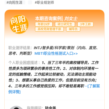
#向阳生涯
#职业规划师
本期咨询案例
|
刘女士
年龄29岁
硕士研究生
3年工龄
高校党政管理干部
辅导员
职业测评结果：
INTJ智多星/科学家/策划（内向、直觉、
思考、判断型）
MBTI职业性格测试入口>>
个人职业困惑描述 ：
1、当了三年半的高校辅导员，工作
性质多为琐碎繁杂的事务性工作，2、对体制内环境有一
定的抵触情绪，工作起来比较被动，无法调动主观能动
性；3、想要从事自己热爱的工作，但是目前没有方向；
4、三年多的工作感觉很压抑，却不敢轻易离职
···[了解案
例详情]
指导顾问：
陆金美