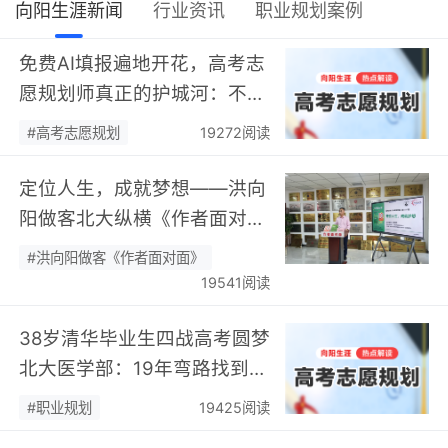
向阳生涯新闻
行业资讯
职业规划案例
免费AI填报遍地开花，高考志
愿规划师真正的护城河：不靠
数据，靠“人”…
#高考志愿规划
19272阅读
定位人生，成就梦想——洪向
阳做客北大纵横《作者面对
面》开展职业规划专题分享…
#洪向阳做客《作者面对面》
19541阅读
38岁清华毕业生四战高考圆梦
北大医学部：19年弯路找到终
身热爱，可幸又可惜！…
#职业规划
19425阅读