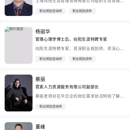
上海向阳生涯管理咨询有限公司组织生涯管理首席专家 南京理工大学经济管理学院企业管理系副教授 中国人才研究会人才学研究分会副秘书长、中国航天科工集团人力资源管理顾问、江苏双沟酒业股份有限公司管理顾问、时代英杰国际教育(北京)有限公司就业指导专家、CCDM中国职业规划师认证培训授课专家、马士斌是南京理工大学经济管理学院企业管理系副教授、中国人才研究会人才学研究分会副秘书长、中国航天科工集团人力资源管理顾问、江苏双沟酒业股份有限公司管理顾问等
职业规划咨询师
职业规划讲师
杨丽华
管理心理学博士后、向阳生涯特聘专家
向阳生涯特聘专家、资深职业规划师、资深心理咨询专家、管理心理学博士后、测评咨询中心研究员，长期从事心理学与人力资源的教学和实践工作,与国家自然科学基金研究项目一项，省部级项目三项。
职业规划咨询师
职业规划讲师
蔡丽
霓索人力资源服务有限公司副部长
蔡丽老师对在华日企的岗位需求状况特别了解。熟悉制造业（服装、机械、电子、半导体、来料加工等）及贸易（中日贸易）公司的人事、总务、财务、助理、营业、企划、生产管理、物流等岗位性质
职业规划咨询师
董峰