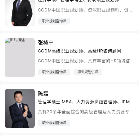
CCDM中国职业规划师、资深职业规划师、资深心理咨询专家、测评咨询中心研究员。长期从事心理学与人力资源的教学和实践工作,与国家自然科学基金研究项目一项，省部级项目三项。
职业规划咨询师
张桢宁
CCDM高级职业规划师、高级HR咨询顾问
CCDM中国职业规划师、具有丰富的HR领域咨询经验，担任上海建行路支行行长胜任力模型顾问组首席顾问负责领导力胜任力模型的制作和选拔实施。作为花旗软件、飞利浦、上海大众汽车的高级HR咨询顾问，负责公司营销类、研发类岗位的中高层管理人员和员工访谈，员工素质模型心理学取样及测评实施，素质模型总结汇报，招聘面试设计及操作等。
职业规划咨询师
职业规划讲师
陈磊
管理学硕士 MBA、人力资源高级管理师、IPMP国际项目经理管理师
具有20余年全面综合的高级管理及人力资源专业管理经验，是国内排名第一的企业管理咨询公司高级合伙人
职业规划咨询师