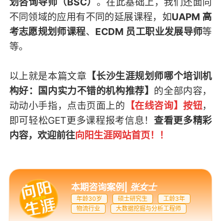
划咨询导师（BSC）
。在此基础上，我们还面向
不同领域的应用有不同的延展课程，如
UAPM 高
考志愿规划师课程
、
ECDM 员工职业发展导师
等
等。
以上就是本篇文章
【长沙生涯规划师哪个培训机
构好：国内实力不错的机构推荐】
的全部内容，
动动小手指，点击页面上的
【在线咨询】按钮
，
即可轻松GET
更多课程报考信息
！
查看更多精彩
内容，欢迎前往
向阳生涯网站首页
！！
本期咨询案例
|
张女士
年龄30岁
硕士研究生
工龄3年
物流行业
大数据挖掘与分析工程师