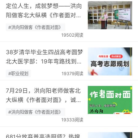
定位人生，成就梦想——洪向
阳做客北大纵横《作者面对
面》开展职业规划专题分享…
#洪向阳做客《作者面对面》
19502阅读
38岁清华毕业生四战高考圆梦
北大医学部：19年弯路找到终
身热爱，可幸又可惜！…
#职业规划
19379阅读
7月29日，洪向阳老师做客北
大纵横《作者面对面》，诚邀
您现场相聚！…
#洪向阳做客《作者面对面》
19333阅读
681分放弃普高选厨师？热搜