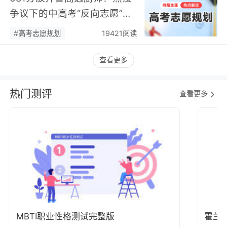
争议下的中高考“反向志愿”
潮，藏着职业规划新逻辑…
#高考志愿规划
19421阅读
查看更多
热门测评
查看更多
MBTI职业性格测试完整版
霍兰