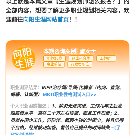
以上就是本篇文章
【生涯规划师怎么报名？】
的
全部内容，想要了解更多职业规划相关内容，欢
迎前往
向阳生涯网站首页
！！
本期咨询案例
|
董女士
年龄30岁
硕士研究生
工龄6年
事业单位
行政类职位
职业测评结果：
INFP治疗师/导师/化解者（内向、直觉、
情感、认知型）
MBTI职业性格测试入口>>
个人职业困惑描述 ：
1、薪资无法突破，工作几年之后发
现薪资水平一直在二十万左右徘徊，而且工作很累；2、
虽然在国企工作，但陪伴、照顾小孩的时间少，并且觉得
不自由，经常被动加班，留给自己提升的时间缺失
···[了
解案例详情]