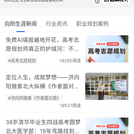
向阳生涯,专注职业规划实战落地25年
向阳生涯新闻
行业资讯
职业规划案例
免费AI填报遍地开花，高考志
愿规划师真正的护城河：不靠
数据，靠“人”…
#高考志愿规划
19265阅读
定位人生，成就梦想——洪向
阳做客北大纵横《作者面对
面》开展职业规划专题分享…
#洪向阳做客《作者面对面》
19527阅读
38岁清华毕业生四战高考圆梦
北大医学部：19年弯路找到终