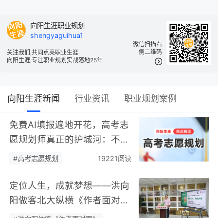
向阳生涯职业规划
shengyaguihua1
微信扫描右
侧二维码
关注我们,共同点亮职业生涯
向阳生涯,专注职业规划实战落地25年
向阳生涯新闻
行业资讯
职业规划案例
免费AI填报遍地开花，高考志
愿规划师真正的护城河：不靠
数据，靠“人”…
#高考志愿规划
19221阅读
定位人生，成就梦想——洪向
阳做客北大纵横《作者面对
面》开展职业规划专题分享…