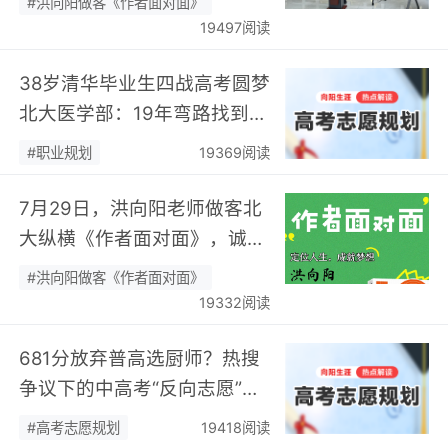
#洪向阳做客《作者面对面》
19497阅读
38岁清华毕业生四战高考圆梦
北大医学部：19年弯路找到终
身热爱，可幸又可惜！…
#职业规划
19369阅读
7月29日，洪向阳老师做客北
大纵横《作者面对面》，诚邀
您现场相聚！…
#洪向阳做客《作者面对面》
19332阅读
681分放弃普高选厨师？热搜
争议下的中高考“反向志愿”
潮，藏着职业规划新逻辑…
#高考志愿规划
19418阅读