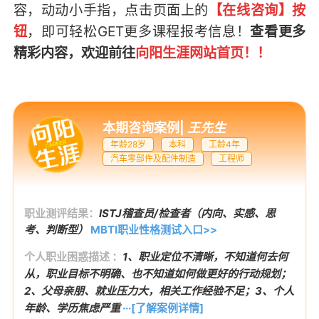
容，
动动小手指，点击页面上的
【在线咨询】按
钮
，即可轻松GET
更多课程报考信息
！
查看更多
精彩内容，欢迎前往
向阳生涯网站首页
！！
本期咨询案例
|
王先生
年龄28岁
本科
工龄4年
汽车零部件及配件制造
工程师
职业测评结果：
ISTJ稽查员/检查者（内向、实感、思
考、判断型）
MBTI职业性格测试入口>>
个人职业困惑描述 ：
1、职业定位不清晰，不知道何去何
从，职业目标不明确、也不知道如何做更好的行动规划；
2、父母亲朋、就业压力大，相关工作经验不足；3、个人
年龄、学历焦虑严重
···[了解案例详情]