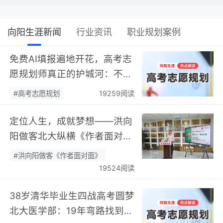
向阳生涯新闻
行业资讯
职业规划案例
免费AI填报遍地开花，高考志
愿规划师真正的护城河：不靠
数据，靠“人”…
#高考志愿规划
19259阅读
定位人生，成就梦想——洪向
阳做客北大纵横《作者面对
面》开展职业规划专题分享…
#洪向阳做客《作者面对面》
19524阅读
38岁清华毕业生四战高考圆梦
北大医学部：19年弯路找到终