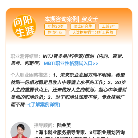
本期咨询案例
|
张女士
年龄30岁
硕士研究生
工龄3年
物流行业
大数据挖掘与分析工程师
职业测评结果：
INTJ智多星/科学家/策划（内向、直觉、
思考、判断型）
MBTI职业性格测试入口>>
个人职业困惑描述 ：
1、未来职业发展方向不明确，希望
找到一份相对稳定且收入中等偏上水平的工作；2、30岁
人生的重要节点上，还未做好人生的规划，担心中年遇到
类似的职场危机；3、对于职场认知度不够，专业技能广
而不精
···[了解案例详情]
指导顾问：
陆金美
上海市就业服务指导专家、9年职业规划咨询