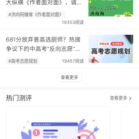
大纵横《作者面对面》，诚邀
您现场相聚！…
#洪向阳做客《作者面对面》
19353阅读
681分放弃普高选厨师？热搜
争议下的中高考“反向志愿”
潮，藏着职业规划新逻辑…
#高考志愿规划
19457阅读
查看更多
热门测评
查看更多