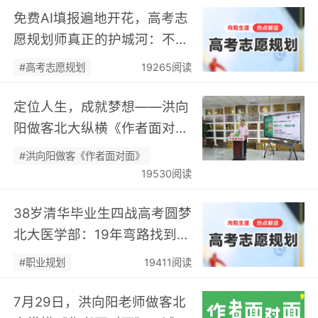
免费AI填报遍地开花，高考志
愿规划师真正的护城河：不靠
数据，靠“人”…
#高考志愿规划
19265阅读
定位人生，成就梦想——洪向
阳做客北大纵横《作者面对
面》开展职业规划专题分享…
#洪向阳做客《作者面对面》
19530阅读
38岁清华毕业生四战高考圆梦
北大医学部：19年弯路找到终
身热爱，可幸又可惜！…
#职业规划
19411阅读
7月29日，洪向阳老师做客北