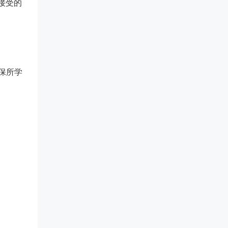
接受的
保所学