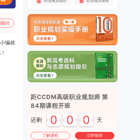
职业规划知识
职业规划课程
加顾问
小编就
吧！
距CCDM高级职业规划师 第
84期课程开班
0
0
0
还剩
天
了解课程
立即报班