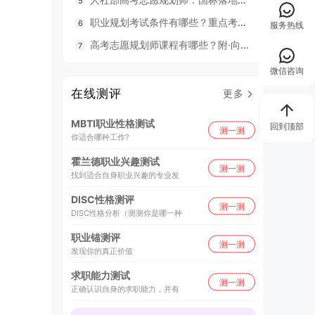
职业规划考试条件有哪些？重点考什么？
98
服务热线
高考志愿规划师课程有哪些？附·向阳生涯26年UAPM课程开班计划表
毕业就
微信咨询
在线测评
更多
MBTI职业性格测试
回到顶部
测一测
你适合哪种工作?
霍兰德职业兴趣测试
测一测
找到适合自身职业兴趣的专业发
DISC性格测评
测一测
DISC性格分析（测测你是哪一种
职业锚测评
测一测
发现你的真正价值
求职能力测试
测一测
正确认识自身的求职能力，并有