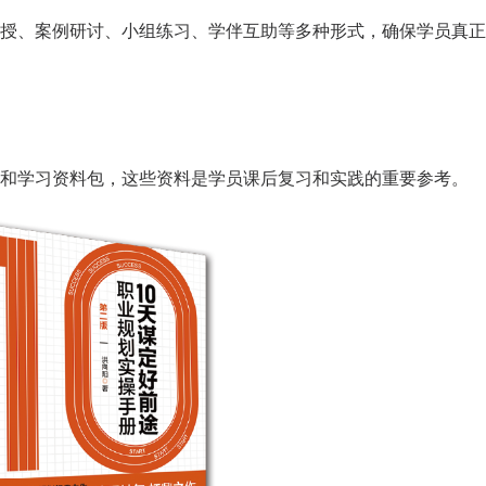
授、案例研讨、小组练习、学伴互助等多种形式，确保学员真正
和学习资料包，这些资料是学员课后复习和实践的重要参考。
天
时
分
招生到计时：
7
4
53
BSC职业规划咨询导师 第5
上海班2026.08.14-08.16
了解课程
立即报