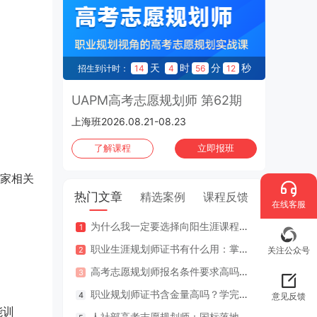
天
时
分
秒
招生到计时：
14
4
56
12
UAPM高考志愿规划师 第62期
上海班2026.08.21-08.23
了解课程
立即报班
家相关
热门文章
精选案例
课程反馈
在线客服
为什么我一定要选择向阳生涯课程体系？七大核心理由
咨询案
职业生涯规划师证书有什么用：掌握专业知识与技能，助人也助己！
咨询案
关注公众号
高考志愿规划师报名条件要求高吗？专业认证在哪里考？
江苏
职业规划师证书含金量高吗？学完好找工作吗？
2年
意见反馈
能训
人社部高考志愿规划师：国标落地，从业标准更明确，持证执业不可少
因疫情