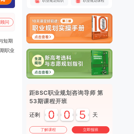
职业规划知识
职业规划课程
加顾问
与短期
期职业
距BSC职业规划咨询导师 第
53期课程开班
0
0
5
还剩
天
了解课程
立即报班