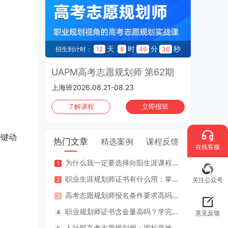
天
时
分
秒
招生到计时：
12
8
49
35
UAPM高考志愿规划师 第62期
上海班2026.08.21-08.23
了解课程
立即报班
关键动
热门文章
精选案例
课程反馈
在线客服
为什么我一定要选择向阳生涯课程体系？七大核心理由
咨询案
职业生涯规划师证书有什么用：掌握专业知识与技能，助人也助己！
咨询案
关注公众号
高考志愿规划师报名条件要求高吗？专业认证在哪里考？
江苏
职业规划师证书含金量高吗？学完好找工作吗？
2年
意见反馈
人社部高考志愿规划师：国标落地，从业标准更明确，持证执业不可少
因疫情