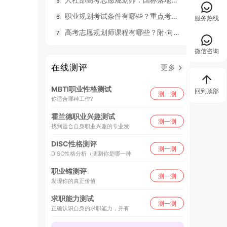
职业规划考试条件有哪些？重点考什么？
98
服务热线
高考志愿规划师课程有哪些？附·向阳生涯26年UAPM课程开班计划表
毕业就
微信咨询
在线测评
更多
MBTI职业性格测试
回到顶部
测一测
你适合哪种工作?
霍兰德职业兴趣测试
测一测
找到适合自身职业兴趣的专业发
DISC性格测评
测一测
DISC性格分析（测测你是哪一种
职业锚测评
测一测
发现你的真正价值
求职能力测试
测一测
正确认识自身的求职能力，并有