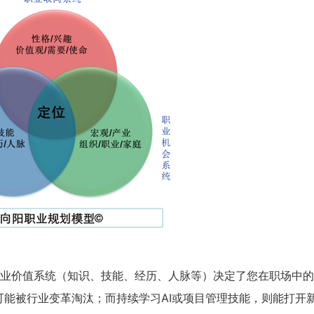
天
时
分
招生到计时：
5
8
47
BSC职业规划咨询导师 第5
上海班2026.08.14-08.16
了解课程
立即报
业价值系统（知识、技能、经历、人脉等）决定了您在职场中的
可能被行业变革淘汰；而持续学习AI或项目管理技能，则能打开