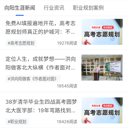
向阳生涯新闻
行业资讯
职业规划案例
免费AI填报遍地开花，高考志
愿规划师真正的护城河：不靠
数据，靠“人”…
#高考志愿规划
19276阅读
定位人生，成就梦想——洪向
阳做客北大纵横《作者面对
面》开展职业规划专题分享…
#洪向阳做客《作者面对面》
19545阅读
38岁清华毕业生四战高考圆梦
北大医学部：19年弯路找到终
身热爱，可幸又可惜！…
#职业规划
19426阅读