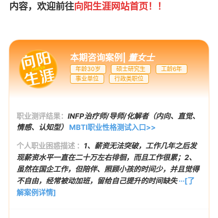
内容，欢迎前往
向阳生涯网站首页
！！
本期咨询案例
|
董女士
年龄30岁
硕士研究生
工龄6年
事业单位
行政类职位
职业测评结果：
INFP治疗师/导师/化解者（内向、直觉、
情感、认知型）
MBTI职业性格测试入口>>
个人职业困惑描述 ：
1、薪资无法突破，工作几年之后发
现薪资水平一直在二十万左右徘徊，而且工作很累；2、
虽然在国企工作，但陪伴、照顾小孩的时间少，并且觉得
不自由，经常被动加班，留给自己提升的时间缺失
···[了
解案例详情]