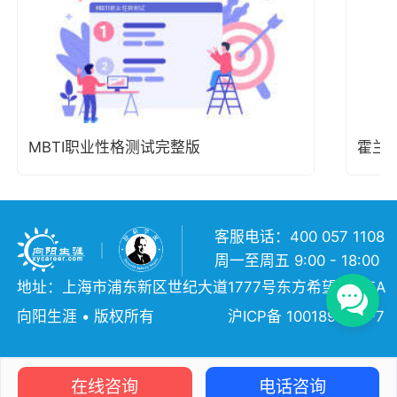
MBTI职业性格测试完整版
霍兰
客服电话：400 057 1108
周一至周五 9:00 - 18:00
地址：上海市浦东新区世纪大道1777号东方希望大厦5A
向阳生涯 • 版权所有
沪ICP备 10018957号-7
在线咨询
电话咨询