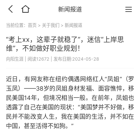
新闻报道
当前位置：
首页
>
关于我们
>
新闻报道
“考上xx，这辈子就稳了”，迷信“上岸思
维”，不如做好职业规划！
向阳生涯
|
阅读12672
|
发布日期:2024-05-28
近日，有网友称在纽约偶遇网络红人“凤姐”（罗
玉凤）——38岁的凤姐身材发福、面容憔悴，移
民美国14年，但境况相当一般。在前年，凤姐也
透露了自己在美国的现状：“美国梦并不好做，移
民并不能改变人生，我在美国的生活，并不如在
中国，甚至活得不如狗。”