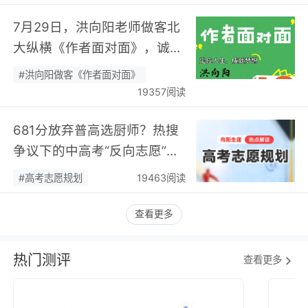
7月29日，洪向阳老师做客北
大纵横《作者面对面》，诚邀
您现场相聚！…
#洪向阳做客《作者面对面》
19357阅读
681分放弃普高选厨师？热搜
争议下的中高考“反向志愿”
潮，藏着职业规划新逻辑…
#高考志愿规划
19463阅读
查看更多
热门测评
查看更多