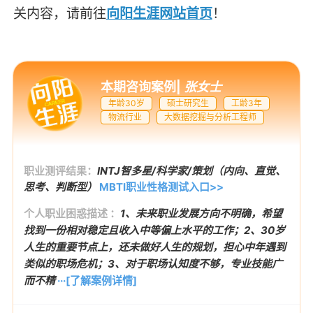
关内容，请前往
向阳生涯网站首页
！
本期咨询案例
|
张女士
年龄30岁
硕士研究生
工龄3年
物流行业
大数据挖掘与分析工程师
职业测评结果：
INTJ智多星/科学家/策划（内向、直觉、
思考、判断型）
MBTI职业性格测试入口>>
个人职业困惑描述 ：
1、未来职业发展方向不明确，希望
找到一份相对稳定且收入中等偏上水平的工作；2、30岁
人生的重要节点上，还未做好人生的规划，担心中年遇到
类似的职场危机；3、对于职场认知度不够，专业技能广
而不精
···[了解案例详情]