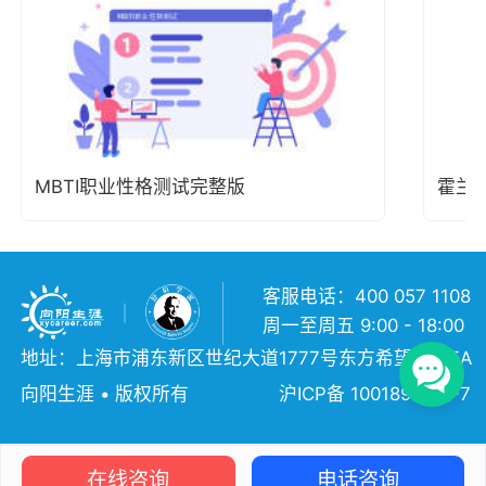
MBTI职业性格测试完整版
霍兰
客服电话：400 057 1108
周一至周五 9:00 - 18:00
地址：上海市浦东新区世纪大道1777号东方希望大厦5A
向阳生涯 • 版权所有
沪ICP备 10018957号-7
在线咨询
电话咨询