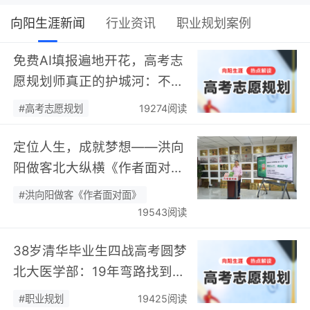
向阳生涯新闻
行业资讯
职业规划案例
免费AI填报遍地开花，高考志
愿规划师真正的护城河：不靠
数据，靠“人”…
#高考志愿规划
19274阅读
定位人生，成就梦想——洪向
阳做客北大纵横《作者面对
面》开展职业规划专题分享…
#洪向阳做客《作者面对面》
19543阅读
38岁清华毕业生四战高考圆梦
北大医学部：19年弯路找到终
身热爱，可幸又可惜！…
#职业规划
19425阅读