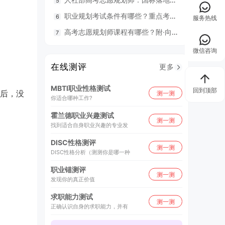
职业规划考试条件有哪些？重点考什么？
98
服务热线
高考志愿规划师课程有哪些？附·向阳生涯26年UAPM课程开班计划表
毕业就
微信咨询
在线测评
更多
MBTI职业性格测试
回到顶部
后，没
测一测
你适合哪种工作?
霍兰德职业兴趣测试
测一测
找到适合自身职业兴趣的专业发
DISC性格测评
测一测
DISC性格分析（测测你是哪一种
职业锚测评
测一测
发现你的真正价值
求职能力测试
测一测
正确认识自身的求职能力，并有