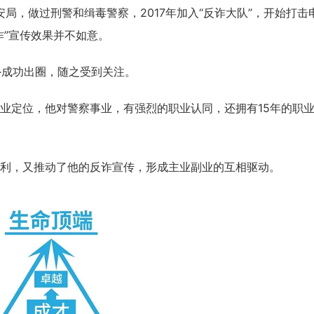
安局，做过刑警和缉毒警察，2017年加入“反诈大队”，开始打击
诈”宣传效果并不如意。
意外成功出圈，随之受到关注。
业定位，他对警察事业，有强烈的职业认同，还拥有15年的职
天
时
分
招生到计时：
5
21
57
利，又推动了他的反诈宣传，形成主业副业的互相驱动。
BSC职业规划咨询导师 第5
上海班2026.08.14-08.16
了解课程
立即报