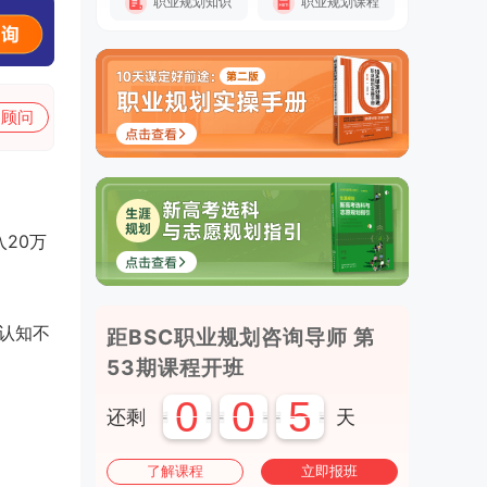
职业规划知识
职业规划课程
加顾问
20万
我认知不
距BSC职业规划咨询导师 第
53期课程开班
0
0
5
还剩
天
了解课程
立即报班