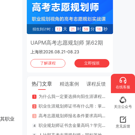
天
时
分
秒
招生到计时：
12
21
59
15
UAPM高考志愿规划师 第62期
上海班2026.08.21-08.23
了解课程
立即报班
热门文章
精选案例
课程反馈
在线客服
为什么我一定要选择向阳生涯课程体系？七大核心理由
咨询案
职业生涯规划师证书有什么用：掌握专业知识与技能，助人也助己！
咨询案
关注公众号
高考志愿规划师报名条件要求高吗？专业认证在哪里考？
江苏
其职业
职业规划师证书含金量高吗？学完好找工作吗？
2年
意见反馈
人社部高考志愿规划师：国标落地，从业标准更明确，持证执业不可少
因疫情