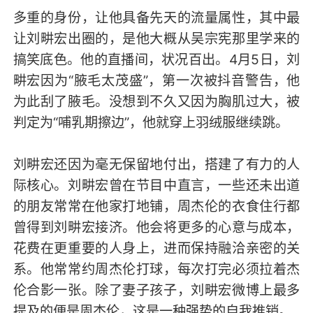
多重的身份，让他具备先天的流量属性，其中最
让刘畊宏出圈的，是他大概从吴宗宪那里学来的
搞笑底色。他的直播间，状况百出。4月5日，刘
畊宏因为“腋毛太茂盛”，第一次被抖音警告，他
为此刮了腋毛。没想到不久又因为胸肌过大，被
判定为“哺乳期擦边”，他就穿上羽绒服继续跳。
刘畊宏还因为毫无保留地付出，搭建了有力的人
际核心。刘畊宏曾在节目中直言，一些还未出道
的朋友常常在他家打地铺，周杰伦的衣食住行都
曾得到刘畊宏接济。他会将更多的心意与成本，
花费在更重要的人身上，进而保持融洽亲密的关
系。他常常约周杰伦打球，每次打完必须拉着杰
伦合影一张。除了妻子孩子，刘畊宏微博上最多
提及的便是周杰伦，这是一种强势的自我推销。