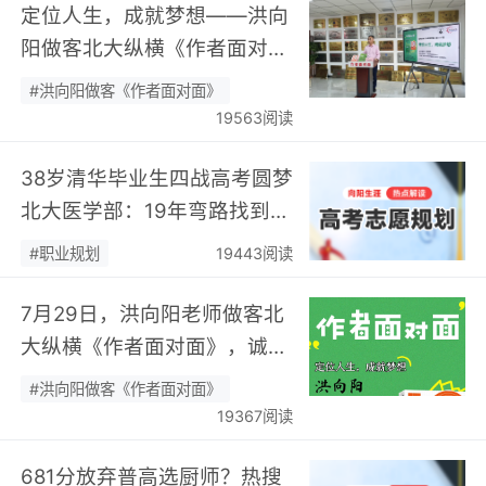
定位人生，成就梦想——洪向
阳做客北大纵横《作者面对
面》开展职业规划专题分享…
#洪向阳做客《作者面对面》
19563阅读
38岁清华毕业生四战高考圆梦
北大医学部：19年弯路找到终
身热爱，可幸又可惜！…
#职业规划
19443阅读
7月29日，洪向阳老师做客北
大纵横《作者面对面》，诚邀
您现场相聚！…
#洪向阳做客《作者面对面》
19367阅读
681分放弃普高选厨师？热搜