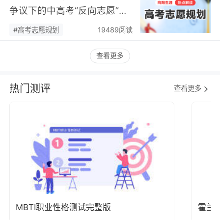
争议下的中高考“反向志愿”
潮，藏着职业规划新逻辑…
#高考志愿规划
19489阅读
查看更多
热门测评
查看更多
MBTI职业性格测试完整版
霍兰