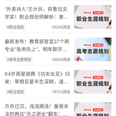
“外卖诗人”王计兵，获鲁迅文
学奖！职业规划师解析：普通
人到底该如何“不迷茫”地追
#职业规划
19295阅读
梦？
最新发布！教育部官宣27个新
专业“急用先上”，明年即开始
招生！高考志愿规划师再迎新
#高考志愿规划
19693阅读
机会！
64岁周星驰携《功夫女足》归
来：草根巨星半生深耕，道尽
终身职业成长的底层逻辑
#职业规划
19723阅读
方舟已沉，浅浅搁浅！备受关
注的两位"天之骄女"翻车：不