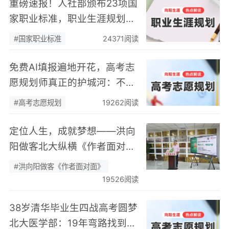
重磅速报！人社部颁布23项国
家职业标准，职业生涯规划师
正式入列
#国家职业标准
24371阅读
免费AI填报遍地开花，高考志
愿规划师真正的护城河：不靠
数据，靠“人”
#高考志愿规划
19262阅读
定位人生，成就梦想——洪向
阳做客北大纵横《作者面对
面》开展职业规划专题分享
#洪向阳做客《作者面对面》
19526阅读
38岁清华毕业生四战高考圆梦
北大医学部：19年弯路找到终