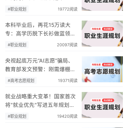
匹配的职业规划，终将自食恶
#职业规划
19772阅读
果
本科毕业后，再花15万读大
专：高学历脱下长衫做蓝领，
本质是职业规划缺失的无奈之
#职业规划
20097阅读
举
央视起底万元“AI志愿”骗局、
教育部发文预警：刚需爆棚的
高考志愿规划，正在告别乱象
#高考志愿规划
19371阅读
丛生的草莽时代
就业战略重大变革！国家首次
将"就业优先"写进五年规划，
藏着普通人必看的关键信号
#职业规划
19420阅读