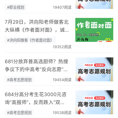
身热爱，可幸又可惜！
#职业规划
19407阅读
7月29日，洪向阳老师做客北
大纵横《作者面对面》，诚邀
您现场相聚！
#洪向阳做客《作者面对面》
19352阅读
681分放弃普高选厨师？热搜
争议下的中高考“反向志愿”
潮，藏着职业规划新逻辑
#高考志愿规划
19454阅读
684分高分考生花3000元咨
询“高报师”，反而跌入“双
非”：高考志愿规划避坑指
#高考志愿规划
19538阅读
南，切勿再被收割前程！