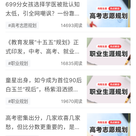
699分女孩选择学医被批认知
太低，引全网嘲讽？一份靠谱
的高考志愿规划，从来不能只
#高考志愿规划
14693阅读
算"分数账"
《教育发展“十五五”规划》正
式印发，中考、高考、就业三
重利好！国家定调：未来5
#职业规划
16835阅读
年，这样规划最吃香
童星出身，如今成为首位90后
白玉兰“视后”，杨紫泪洒颁奖
现场：所有职场高光时刻，都
#职业规划
19670阅读
是厚积薄发的必然
高考密集出分，几家欢喜几家
愁，但比分数更重要的，是孩