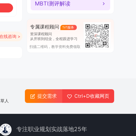
MBTI测评解读
专属课程顾问
1V1服务
资深课程顾问
在线咨询 >
从开班到结业，全程跟进学习
扫描二维码，教学资料免费领取
提交需求
Ctrl+D收藏网页
起草人
专注职业规划实战落地25年