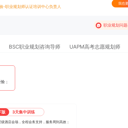
我也
验-职业规划师认证培训中心负责人
职业规划问题
BSC职业规划咨询导师
UAPM高考志愿规划师
经验；
咨询客户心得交流
CCP学员心得交流
CCDM学员心得交流
下版
3天集中训练
BSC学员心得交流
星级酒店会场，全程会务支持，服务周到高效；
UAPM学员心得交流