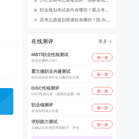
研讨会案例研习+专题督导，深度理解课程内容；
鼻祖
职业规划考试条件有哪些？重点考什么？
98
课程回放功能助您深度消化每一个重点难点；
真人
作业打卡+导师批阅精选，促进消化与转化应用。
高考志愿规划师课程有哪些？附·向阳生涯26年UAPM课程开班计划表
毕业就
深度
支持手机/电脑/平板学习，无缝同步，想学就学。
还可
在线测评
更多
MBTI职业性格测试
测一测
你适合哪种工作?
霍兰德职业兴趣测试
测一测
找到适合自身职业兴趣的专业发
DISC性格测评
测一测
DISC性格分析（测测你是哪一种
职业锚测评
测一测
发现你的真正价值
求职能力测试
测一测
正确认识自身的求职能力，并有