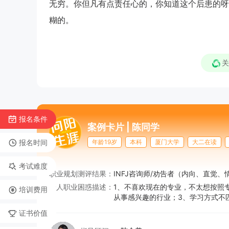
无穷。你但凡有点责任心的，你知道这个后患的呀
糊的。
关
报名条件
案例卡片 |
陈同学
报名时间
年龄19岁
本科
厦门大学
大二在读
考试难度
职业规划测评结果：
INFJ咨询师/劝告者（内向、直觉
个人职业困惑描述：
1、不喜欢现在的专业，不太想按照
培训费用
从事感兴趣的行业；3、学习方式不
证书价值