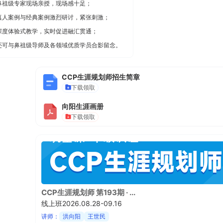
鼻祖级专家现场亲授，现场感十足；
学校生涯教育心得交流
真人案例与经典案例激烈研讨，紧张刺激；
深度体验式教学，实时促进融汇贯通；
企业职业规划内训交流
还可与鼻祖级导师及各领域优质学员合影留念。
CCP生涯规划师招生简章
下载领取
向阳生涯画册
下载领取
CCP生涯规划师 第193期 · ...
线上班2026.08.28-09.16
讲师：
洪向阳
王世民