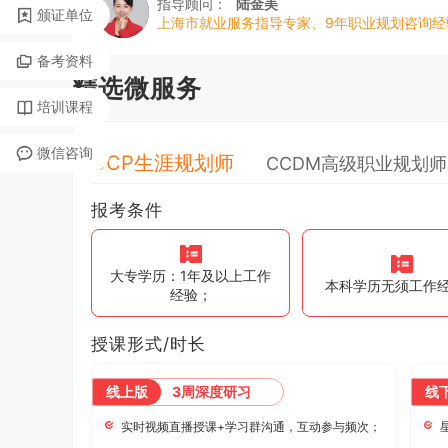
指导顾问：
陆金美
颁证单位
上海市就业服务指导专家、9年职业规划咨询经
备考资料
精选微服务
培训课程
微信咨询
CCP生涯规划师
CCDM高级职业规划师
报考条件
大专学历：1年及以上工作
本科学历无须工作
经验；
授课形式/时长
线上版
3周深度研习
线
实时视频直播授课+学习群沟通，互动参与频次；