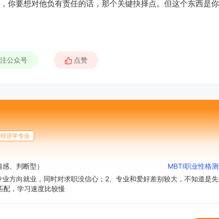
，你要想对他负有责任的话，那个关键抉择点。但这个东西是你
注公众号
天
时
分
招生到计时：
6
15
17
BSC职业规划咨询导师 第5
上海班2026.08.14-08.16
经济学专业
了解课程
立即报
、情感、判断型）
MBTI职业性格
专业方向就业，同时对求职没信心；2、专业和爱好差别较大，不知道是先
匹配，学习速度比较慢