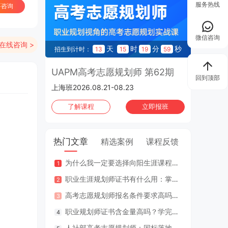
服务热线
要咨询
微信咨询
在线咨询 >
天
时
分
秒
招生到计时：
13
15
19
58
UAPM高考志愿规划师 第62期
回到顶部
上海班2026.08.21-08.23
报考条件
了解课程
立即报班
8年以上工作经验或30
热门文章
精选案例
课程反馈
大学以上学历
上
为什么我一定要选择向阳生涯课程体系？七大核心理由
咨询案
授课形式/时长
职业生涯规划师证书有什么用：掌握专业知识与技能，助人也助己！
咨询案
高考志愿规划师报名条件要求高吗？专业认证在哪里考？
江苏
线上版
3周深度研习
线下
职业规划师证书含金量高吗？学完好找工作吗？
2年
实时视频直播授课+学习群沟通，互动参与频次；
星级
人社部高考志愿规划师：国标落地，从业标准更明确，持证执业不可少
因疫情