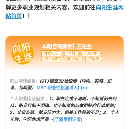
解更多职业规划相关内容，欢迎前往
向阳生涯网
站首页
！！
本期咨询案例
|
王先生
年龄28岁
本科
工龄4年
汽车零部件及配件制造
工程师
职业测评结果：
ISTJ稽查员/检查者（内向、实感、思
考、判断型）
MBTI职业性格测试入口>>
个人职业困惑描述 ：
1、职业定位不清晰，不知道何去何
从，职业目标不明确、也不知道如何做更好的行动规划；
2、父母亲朋、就业压力大，相关工作经验不足；3、个人
年龄、学历焦虑严重
···[了解案例详情]