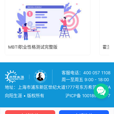
MBTI职业性格测试完整版
霍兰
客服电话：400 057 1108
周一至周五 9:00 - 18:00
地址：上海市浦东新区世纪大道1777号东方希望大厦5A
向阳生涯 • 版权所有
沪ICP备 10018957号-7