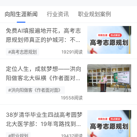
向阳生涯新闻
行业资讯
职业规划案例
免费AI填报遍地开花，高考志
愿规划师真正的护城河：不靠
数据，靠“人”…
#高考志愿规划
19291阅读
定位人生，成就梦想——洪向
阳做客北大纵横《作者面对
面》开展职业规划专题分享…
#洪向阳做客《作者面对面》
19558阅读
38岁清华毕业生四战高考圆梦
北大医学部：19年弯路找到终
身热爱，可幸又可惜！…
#职业规划
19437阅读