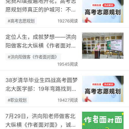
免费AI填报遍地开花，高考志
愿规划师真正的护城河：不靠
数据，靠“人”…
#高考志愿规划
19276阅读
定位人生，成就梦想——洪向
阳做客北大纵横《作者面对
面》开展职业规划专题分享…
#洪向阳做客《作者面对面》
19545阅读
38岁清华毕业生四战高考圆梦
北大医学部：19年弯路找到终
身热爱，可幸又可惜！…
#职业规划
19427阅读
7月29日，洪向阳老师做客北
大纵横《作者面对面》，诚邀