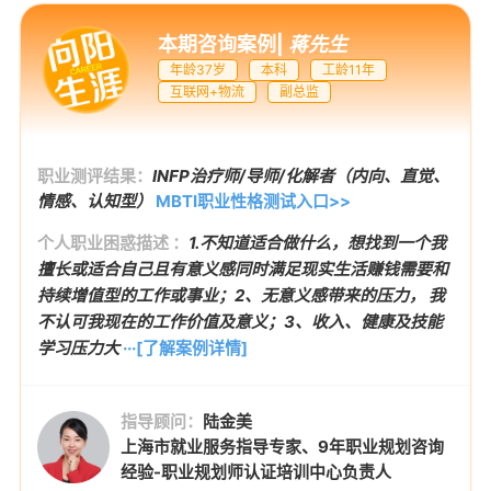
本期咨询案例
|
蒋先生
年龄37岁
本科
工龄11年
互联网+物流
副总监
职业测评结果：
INFP治疗师/导师/化解者（内向、直觉、
情感、认知型）
MBTI职业性格测试入口>>
个人职业困惑描述 ：
1.不知道适合做什么，想找到一个我
擅长或适合自己且有意义感同时满足现实生活赚钱需要和
持续增值型的工作或事业；2、无意义感带来的压力， 我
不认可我现在的工作价值及意义；3、收入、健康及技能
学习压力大
···[了解案例详情]
指导顾问：
陆金美
上海市就业服务指导专家、9年职业规划咨询
经验-职业规划师认证培训中心负责人