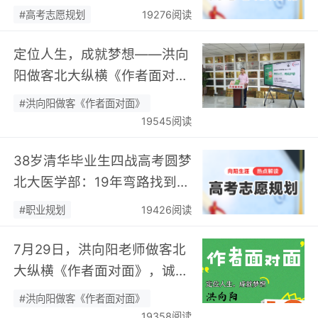
数据，靠“人”…
#高考志愿规划
19276阅读
定位人生，成就梦想——洪向
阳做客北大纵横《作者面对
面》开展职业规划专题分享…
#洪向阳做客《作者面对面》
19545阅读
38岁清华毕业生四战高考圆梦
北大医学部：19年弯路找到终
身热爱，可幸又可惜！…
#职业规划
19426阅读
7月29日，洪向阳老师做客北
大纵横《作者面对面》，诚邀
您现场相聚！…
#洪向阳做客《作者面对面》
19358阅读