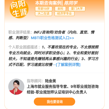
本期咨询案例
|
陈同学
年龄19岁
本科
厦门大学
大二在读
经济学专业
职业测评结果：
INFJ咨询师/劝告者（内向、直觉、情
感、判断型）
MBTI职业性格测试入口>>
个人职业困惑描述 ：
1、不喜欢现在的专业，不太想按照
专业方向就业，同时对求职没信心；2、专业和爱好差别
较大，不知道是先赚钱再从事感兴趣的行业；3、学习方
式不匹配，学习速度比较慢
···[了解案例详情]
指导顾问：
陆金美
上海市就业服务指导专家、9年职业规划咨询
经验-职业规划师认证培训中心负责人
我也要咨询