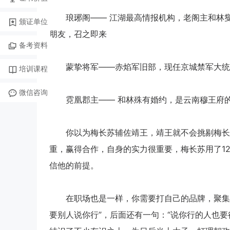
琅琊阁—— 江湖最高情报机构，老阁主和林燮
颁证单位
朋友，召之即来
备考资料
蒙挚将军——赤焰军旧部，现任京城禁军大统领
培训课程
微信咨询
霓凰郡主—— 和林殊有婚约，是云南穆王府的当
你以为梅长苏辅佐靖王，靖王就不会挑剔梅长苏
重，赢得合作，自身的实力很重要，梅长苏用了1
信他的前提。
在职场也是一样，你需要打自己的品牌，聚集自
要别人说你行”，后面还有一句：“说你行的人也要