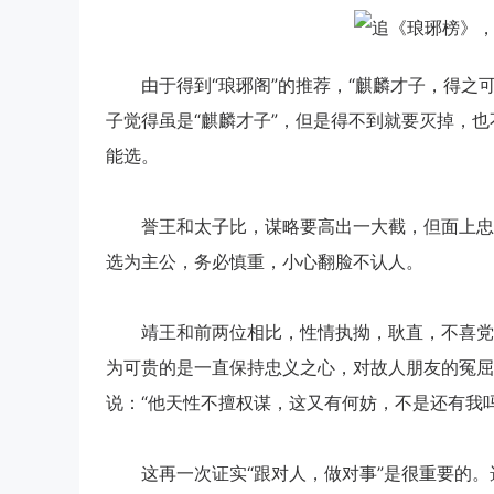
由于得到“琅琊阁”的推荐，“麒麟才子，得之可
子觉得虽是“麒麟才子”，但是得不到就要灭掉，
能选。
誉王和太子比，谋略要高出一大截，但面上忠厚
选为主公，务必慎重，小心翻脸不认人。
靖王和前两位相比，性情执拗，耿直，不喜党争
为可贵的是一直保持忠义之心，对故人朋友的冤屈
说：“他天性不擅权谋，这又有何妨，不是还有我
这再一次证实“跟对人，做对事”是很重要的。选