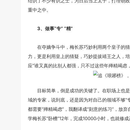
结识了不少有识之士，为日后当上太子，打理朝政
重中之中。
3
、做事“
专” “
精”
在夺嫡争斗中，梅长苏巧妙利用两个皇子的猜忌
力，更是利用皇上的猜疑，巧妙提拔靖王之人，培
应“谁又真的比别人都强，只不过这些年殚精竭虑
目标简单，倒是成功的关键了。在职场上也是一样
域的专家，说到底，还是因为对自己的领域不够“专
都需要“殚精竭虑”，我翻译成“刻意的练习”，放
学梅长苏“卧槽”12年，完成10000小时，也就修