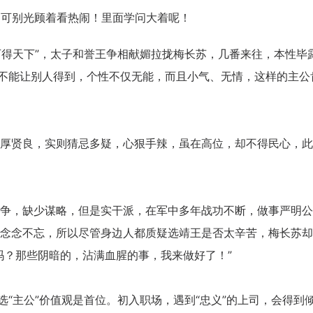
得天下”，太子和誉王争相献媚拉拢梅长苏，几番来往，本性毕
也不能让别人得到，个性不仅无能，而且小气、无情，这样的主公
天
时
分
招生到计时：
5
6
39
贤良，实则猜忌多疑，心狠手辣，虽在高位，却不得民心，此
BSC职业规划咨询导师 第5
上海班2026.08.14-08.16
，缺少谋略，但是实干派，在军中多年战功不断，做事严明公
了解课程
立即报
念念不忘，所以尽管身边人都质疑选靖王是否太辛苦，梅长苏却
吗？那些阴暗的，沾满血腥的事，我来做好了！”
“主公”价值观是首位。初入职场，遇到“忠义”的上司，会得到