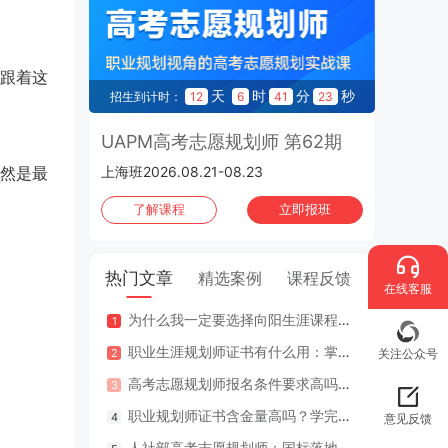
跟着这
天
时
分
秒
招生到计时：
12
6
41
22
UAPM高考志愿规划师 第62期
然是最
上海班2026.08.21-08.23
了解课程
立即报班
热门文章
精选案例
课程反馈
在线客服
为什么我一定要选择向阳生涯课程体系？七大核心理由
咨询案
职业生涯规划师证书有什么用：掌握专业知识与技能，助人也助己！
咨询案
关注公众号
高考志愿规划师报名条件要求高吗？专业认证在哪里考？
江苏
职业规划师证书含金量高吗？学完好找工作吗？
2年
意见反馈
人社部高考志愿规划师：国标落地，从业标准更明确，持证执业不可少
因疫情