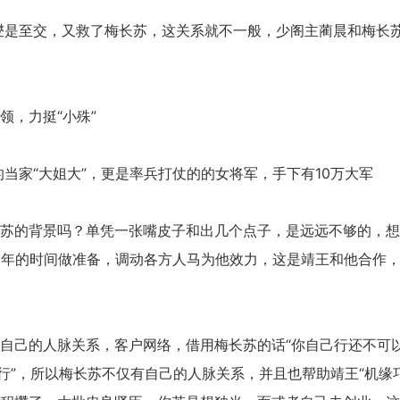
学校生涯教育心得交流
是至交，又救了梅长苏，这关系就不一般，少阁主蔺晨和梅长
企业职业规划内训交流
，力挺“小殊”
家“大姐大”，更是率兵打仗的的女将军，手下有10万大军
的背景吗？单凭一张嘴皮子和出几个点子，是远远不够的，想
2年的时间做准备，调动各方人马为他效力，这是靖王和他合作
己的人脉关系，客户网络，借用梅长苏的话“你自己行还不可
行”，所以梅长苏不仅有自己的人脉关系，并且也帮助靖王“机缘