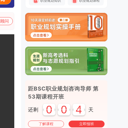
职业规划知识
职业规划课程
加顾问
距BSC职业规划咨询导师 第
53期课程开班
0
0
4
还剩
天
了解课程
立即报班