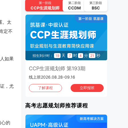
UAPM高考志愿规划师 第64期
第一阶段
第二阶段
第三阶段
CCP
生涯规划师
CCDM
BSC
2026.09.22-2026.10.15 | 线上班
2026年10月
班次：4
露。太
CCP生涯规划师 第195期
肯定不
2026.10.02-2026.10.21 | 线上班
UAPM高考志愿规划师 第65期
秒
天
时
分
秒
9
招生到计时：
19
7
4
20
2026.10.13-2026.11.05 | 线上班
人如果
3期
CCP生涯规划师 第193期
C
CCP生涯规划师 第196期
线上班2026.08.28-09.16
1970
2026.10.16-2026.11.04 | 线上班
证，尤
班
了解课程
立即报班
CCP生涯规划师 第197期
2026.10.30-2026.11.01 | 上海班
高考志愿规划师推荐课程
倾心的