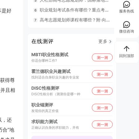
职业规划考试条件有哪些？重点考什么？
98
苏是好
服务热线
高考志愿规划师课程有哪些？附·向阳生涯26年UAPM课程开班计划表
毕业就
微信咨询
在线测评
更多
MBTI职业性格测试
回到顶部
测一测
你适合哪种工作?
霍兰德职业兴趣测试
测一测
找到适合自身职业兴趣的专业发
获得尊
DISC性格测评
，并且相
测一测
DISC性格分析（测测你是哪一种
职业锚测评
测一测
发现你的真正价值
以，还
求职能力测试
测一测
正确认识自身的求职能力，并有
巧合”地