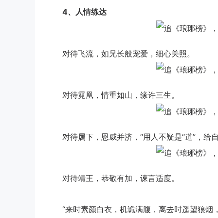
4
、人情练达
对待飞流，如兄长般宠爱，细心关照。
对待霓凰，情重如山，缘许三生。
对待属下，恩威并济，“用人不疑是“道”，给自己
对待靖王，恭敬有加，谏言适度。
“来时素颜白衣，机诡满腹，离去时遥望狼烟，