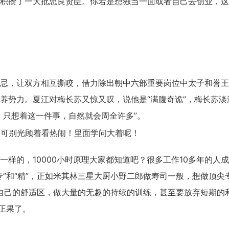
积攒了一大批忠良贤臣。你若是想独当一面或者自己去创业，这
，让双方相互撕咬，借力除出朝中六部重要岗位中太子和誉王
养势力。夏江对梅长苏又惊又叹，说他是“满腹奇诡”，梅长苏淡
，只想着这一件事，自然就会周全许多”。
的，10000小时原理大家都知道吧？很多工作10多年的人
”和“精”，正如米其林三星大厨小野二郎做寿司一般，想做顶尖
弃自己的舒适区，做大量的无趣的持续的训练，甚至要放弃短期的
成正果了。