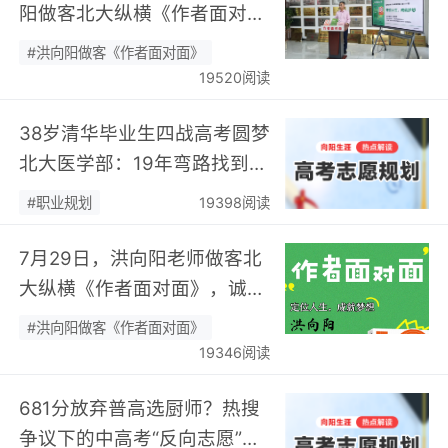
阳做客北大纵横《作者面对
面》开展职业规划专题分享…
#洪向阳做客《作者面对面》
19520阅读
38岁清华毕业生四战高考圆梦
北大医学部：19年弯路找到终
身热爱，可幸又可惜！…
#职业规划
19398阅读
7月29日，洪向阳老师做客北
大纵横《作者面对面》，诚邀
您现场相聚！…
#洪向阳做客《作者面对面》
19346阅读
681分放弃普高选厨师？热搜
争议下的中高考“反向志愿”