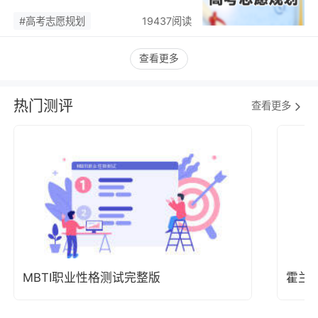
潮，藏着职业规划新逻辑…
#高考志愿规划
19437阅读
查看更多
热门测评
查看更多
MBTI职业性格测试完整版
霍兰