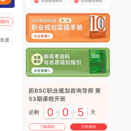
职业规划知识
职业规划课程
加顾问
生涯，
距BSC职业规划咨询导师 第
53期课程开班
0
0
5
还剩
天
了解课程
立即报班