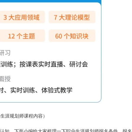
天
时
分
招生到计时：
5
10
58
BSC职业规划咨询导师 第5
上海班2026.08.14-08.16
了解课程
立即报
（生涯规划师课程内容）
认知，下面小编给大家梳理一下职业生涯规划师报名条件、报名