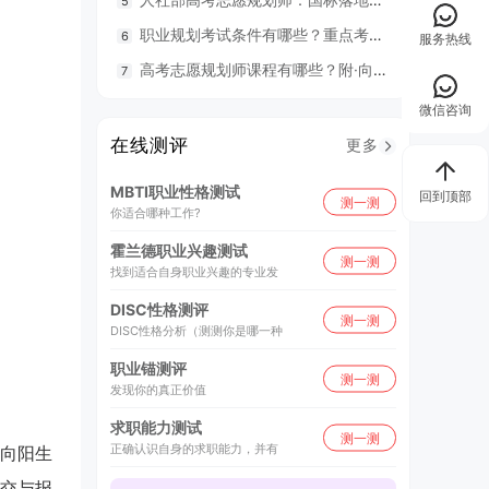
职业规划考试条件有哪些？重点考什么？
98
服务热线
高考志愿规划师课程有哪些？附·向阳生涯26年UAPM课程开班计划表
毕业就
微信咨询
在线测评
更多
MBTI职业性格测试
回到顶部
测一测
你适合哪种工作?
霍兰德职业兴趣测试
测一测
找到适合自身职业兴趣的专业发
DISC性格测评
测一测
DISC性格分析（测测你是哪一种
职业锚测评
测一测
发现你的真正价值
求职能力测试
测一测
正确认识自身的求职能力，并有
向阳生
交与报