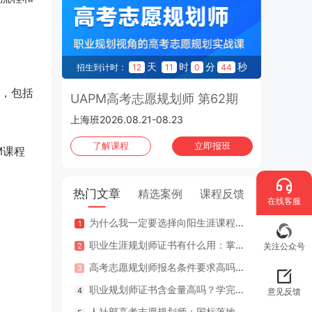
天
时
分
秒
招生到计时：
12
11
0
43
，包括
UAPM高考志愿规划师 第62期
上海班2026.08.21-08.23
了解课程
立即报班
M课程
热门文章
精选案例
课程反馈
在线客服
为什么我一定要选择向阳生涯课程体系？七大核心理由
咨询案
职业生涯规划师证书有什么用：掌握专业知识与技能，助人也助己！
咨询案
关注公众号
高考志愿规划师报名条件要求高吗？专业认证在哪里考？
江苏
职业规划师证书含金量高吗？学完好找工作吗？
2年
意见反馈
人社部高考志愿规划师：国标落地，从业标准更明确，持证执业不可少
因疫情