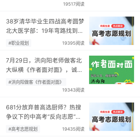
19517阅读
38岁清华毕业生四战高考圆梦
北大医学部：19年弯路找到终
身热爱，可幸又可惜！…
#职业规划
19395阅读
7月29日，洪向阳老师做客北
大纵横《作者面对面》，诚邀
您现场相聚！…
#洪向阳做客《作者面对面》
19343阅读
681分放弃普高选厨师？热搜
争议下的中高考“反向志愿”
潮，藏着职业规划新逻辑…
#高考志愿规划
19435阅读