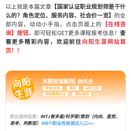
以上就是本篇文章
【国家认证职业规划师是干什
么的？角色定位、服务内容、社会价一览】
的全
部内容，
动动小手指，点击页面上的
【在线咨
询】按钮
，即可轻松GET
更多课程报考信息
！
查
看更多精彩内容，欢迎前往
向阳生涯网站首
页
！！
本期咨询案例
|
徐先生
年龄28岁
本科
4年工龄
培训教育K12
学科老师
职业测评结果：
INTJ智多星/科学家/策划（内向、直觉、
思考、判断型）
MBTI职业性格测试入口>>