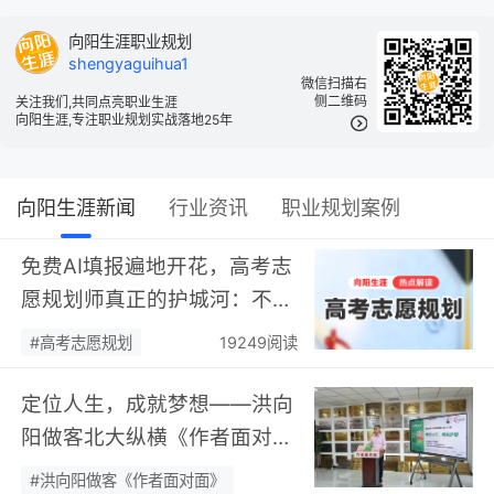
向阳生涯职业规划
shengyaguihua1
微信扫描右
侧二维码
关注我们,共同点亮职业生涯
向阳生涯,专注职业规划实战落地25年
向阳生涯新闻
行业资讯
职业规划案例
免费AI填报遍地开花，高考志
愿规划师真正的护城河：不靠
数据，靠“人”…
#高考志愿规划
19249阅读
定位人生，成就梦想——洪向
阳做客北大纵横《作者面对
面》开展职业规划专题分享…
#洪向阳做客《作者面对面》