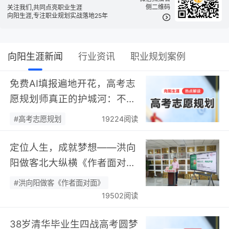
侧二维码
关注我们,共同点亮职业生涯
向阳生涯,专注职业规划实战落地25年
向阳生涯新闻
行业资讯
职业规划案例
免费AI填报遍地开花，高考志
愿规划师真正的护城河：不靠
数据，靠“人”…
#高考志愿规划
19224阅读
定位人生，成就梦想——洪向
阳做客北大纵横《作者面对
面》开展职业规划专题分享…
#洪向阳做客《作者面对面》
19502阅读
38岁清华毕业生四战高考圆梦