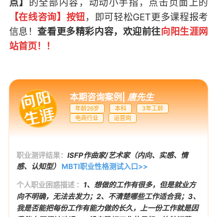
点】
的全部内容，
动动小手指，点击页面上的
【在线咨询】按钮
，即可轻松GET
更多课程报考
信息
！
查看更多精彩内容，欢迎前往
向阳生涯网
站首页
！！
本期咨询案例
|
唐先生
年龄26岁
本科
3年工龄
电商行业
运营岗
职业测评结果：
ISFP作曲家/艺术家（内向、实感、情
感、认知型）
MBTI职业性格测试入口>>
个人职业困惑描述 ：
1、想做的工作有很多，但是就业方
向不明确，无法去发力；2、不清楚哪些工作适合我；3、
我是否能把每份工作有能力做的长久，上一份工作就是因