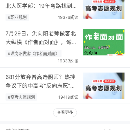
北大医学部：19年弯路找到终
身热爱，可幸又可惜！…
#职业规划
19376阅读
7月29日，洪向阳老师做客北
大纵横《作者面对面》，诚邀
您现场相聚！…
#洪向阳做客《作者面对面》
19333阅读
681分放弃普高选厨师？热搜
争议下的中高考“反向志愿”
潮，藏着职业规划新逻辑…
#高考志愿规划
19419阅读
查看更多