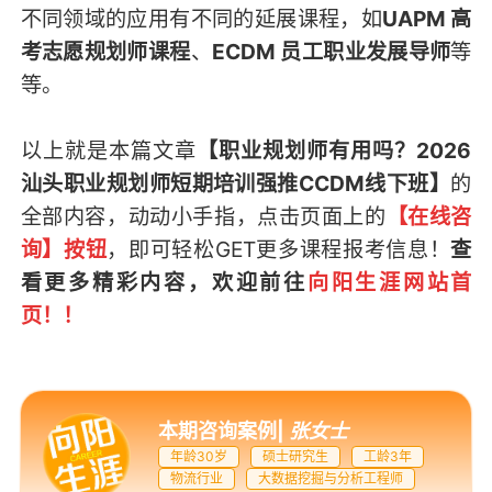
不同领域的应用有不同的延展课程，如
UAPM 高
考志愿规划师课程
、
ECDM 员工职业发展导师
等
等。
以上就是本篇文章
【职业规划师有用吗？2026
汕头职业规划师短期培训强推CCDM线下班】
的
全部内容，
动动小手指，点击页面上的
【在线咨
询】按钮
，即可轻松GET
更多课程报考信息
！
查
看更多精彩内容，欢迎前往
向阳生涯网站首
页
！！
本期咨询案例
|
张女士
年龄30岁
硕士研究生
工龄3年
物流行业
大数据挖掘与分析工程师