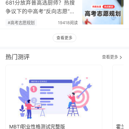
681分放弃普高选厨师？热搜
争议下的中高考“反向志愿”
潮，藏着职业规划新逻辑…
#高考志愿规划
19418阅读
查看更多
热门测评
查看更多
MBTI职业性格测试完整版
霍兰