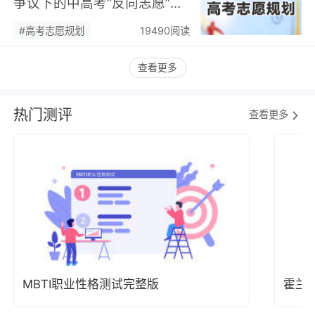
争议下的中高考“反向志愿”
潮，藏着职业规划新逻辑…
#高考志愿规划
19490阅读
查看更多
热门测评
查看更多
MBTI职业性格测试完整版
霍兰