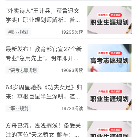
“外卖诗人”王计兵，获鲁迅文
学奖！职业规划师解析：普通
人到底该如何“不迷茫”地追
#职业规划
19295阅读
梦？
最新发布！教育部官宣27个新
专业“急用先上”，明年即开始
招生！高考志愿规划师再迎新
#高考志愿规划
19693阅读
机会！
64岁周星驰携《功夫女足》归
来：草根巨星半生深耕，道尽
终身职业成长的底层逻辑
#职业规划
19723阅读
方舟已沉，浅浅搁浅！备受关
注的两位"天之骄女"翻车：不