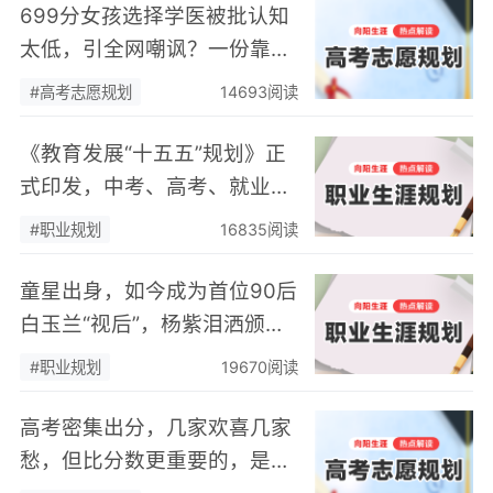
699分女孩选择学医被批认知
太低，引全网嘲讽？一份靠谱
的高考志愿规划，从来不能只
#高考志愿规划
14693阅读
算"分数账"
《教育发展“十五五”规划》正
式印发，中考、高考、就业三
重利好！国家定调：未来5
#职业规划
16835阅读
年，这样规划最吃香
童星出身，如今成为首位90后
白玉兰“视后”，杨紫泪洒颁奖
现场：所有职场高光时刻，都
#职业规划
19670阅读
是厚积薄发的必然
高考密集出分，几家欢喜几家
愁，但比分数更重要的，是孩