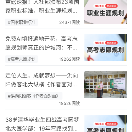
重磅速报！人社部颁布23项国
家职业标准，职业生涯规划师
正式入列
#国家职业标准
24371阅读
免费AI填报遍地开花，高考志
愿规划师真正的护城河：不靠
数据，靠“人”
#高考志愿规划
19262阅读
定位人生，成就梦想——洪向
阳做客北大纵横《作者面对
面》开展职业规划专题分享
#洪向阳做客《作者面对面》
19526阅读
38岁清华毕业生四战高考圆梦
北大医学部：19年弯路找到终