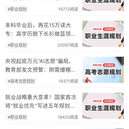
匹配的职业规划，终将自食恶
#职业规划
19772阅读
果
本科毕业后，再花15万读大
专：高学历脱下长衫做蓝领，
本质是职业规划缺失的无奈之
#职业规划
20097阅读
举
央视起底万元“AI志愿”骗局、
教育部发文预警：刚需爆棚的
高考志愿规划，正在告别乱象
#高考志愿规划
19371阅读
丛生的草莽时代
就业战略重大变革！国家首次
将"就业优先"写进五年规划，
藏着普通人必看的关键信号
#职业规划
19420阅读