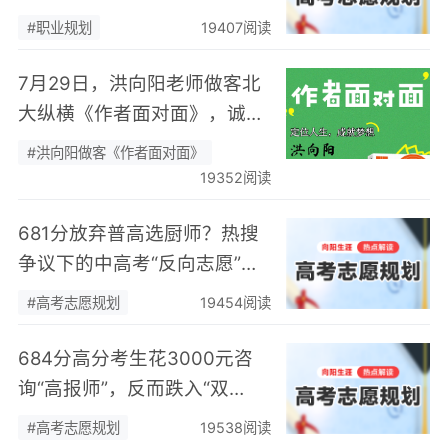
身热爱，可幸又可惜！
#职业规划
19407阅读
7月29日，洪向阳老师做客北
大纵横《作者面对面》，诚邀
您现场相聚！
#洪向阳做客《作者面对面》
19352阅读
681分放弃普高选厨师？热搜
争议下的中高考“反向志愿”
潮，藏着职业规划新逻辑
#高考志愿规划
19454阅读
684分高分考生花3000元咨
询“高报师”，反而跌入“双
非”：高考志愿规划避坑指
#高考志愿规划
19538阅读
南，切勿再被收割前程！