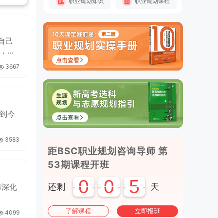
职业规划知识
职业规划课程
自己
，挑
3667
到今
3583
距BSC职业规划咨询导师 第
53期课程开班
0
0
5
布深化
还剩
天
、上海
了解课程
立即报班
4099