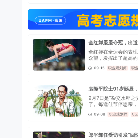
全红婵屡屡夺冠，出道
全红婵在全运会的表现
众望，发挥出了超高的
昙花一现——她，可以
09-15
职业规划师
职
袁隆平院士91岁诞辰
9月7日是“杂交水稻
了。每逢佳节倍思亲，
不住落泪。
09-08
职业规划师
职
郎平卸任受访引发“回