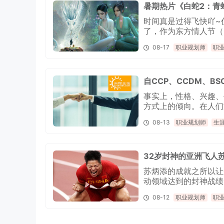
暑期热片《白蛇2：青
时间真是过得飞快吖~
了，作为东方情人节（Ch
情的甜蜜滋味。 谈到爱情，小编又联想到由民间经典爱情故事为背景改编的、近期正在热映
08-17
职业规划师
职
的电影《白蛇2：青蛇
自CCP、CCDM、
事实上，性格、兴趣、
方式上的倾向。在人们
度地获得职业上的满意
08-13
职业规划师
生
32岁封神的亚洲飞人
苏炳添的成就之所以让
动领域达到的封神战绩
08-12
职业规划师
职