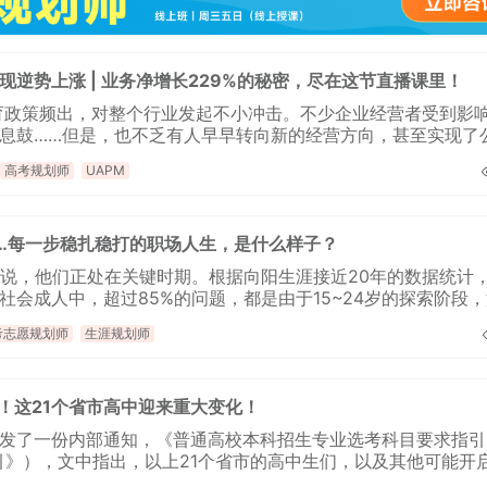
现逆势上涨 | 业务净增长229%的秘密，尽在这节直播课里！
教育政策频出，对整个行业发起不小冲击。不少企业经营者受到影
息鼓……但是，也不乏有人早早转向新的经营方向，甚至实现了
高考规划师
UAPM
岁……每一步稳扎稳打的职场人生，是什么样子？
来说，他们正处在关键时期。根据向阳生涯接近20年的数据统计
社会成人中，超过85%的问题，都是由于15~24岁的探索阶段
考志愿规划师
生涯规划师
咨询客户心得交流
CCP学员心得交流
看！这21个省市高中迎来重大变化！
CCDM学员心得交流
发了一份内部通知，《普通高校本科招生专业选考科目要求指引
BSC学员心得交流
引》），文中指出，以上21个省市的高中生们，以及其他可能开
高考选科的重大改变。
UAPM学员心得交流