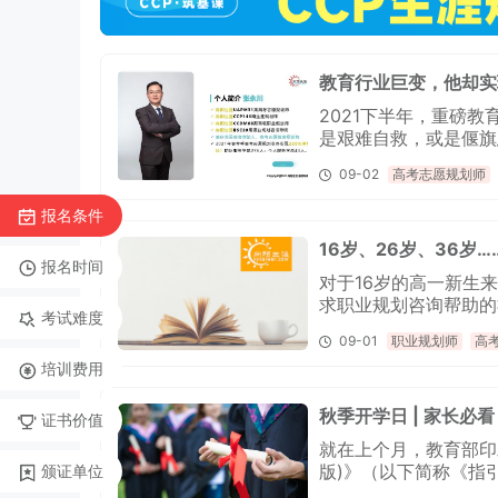
教育行业巨变，他却实
2021下半年，重磅
是艰难自救，或是偃旗
业务的逆势强增长！
09-02
高考志愿规划师
报名条件
16岁、26岁、36
报名时间
对于16岁的高一新生
求职业规划咨询帮助的
考试难度
处理好而引起的。
09-01
职业规划师
高
培训费用
秋季开学日 | 家长必
证书价值
就在上个月，教育部印
版)》（以下简称《指
颁证单位
的省市，将迎来关于新