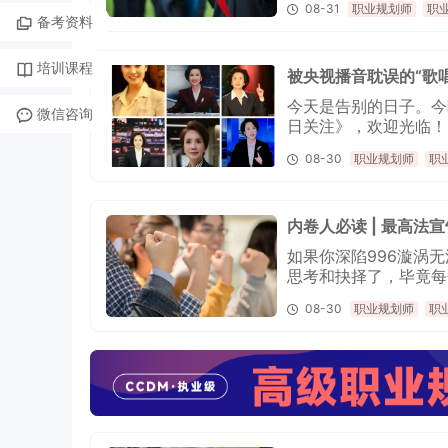
08-31
职业规划师
职
备考资料
培训课程
被央视播音耽误的“歌
今天是告别的日子。今
微信咨询
日关注》，欢迎光临！
08-30
职业规划师
职
内卷人必读 | 最高
如果你深陷996漩涡
思考和抉择了，毕竟每
为每个成熟职场人的共
08-30
职业规划师
职