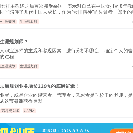
国女排主教练之后首次接受采访，表示对自己在中国女排的8年教
业生涯规划
生涯规划师
生涯规划师？
人职业选择的主观和客观因素，进行分析和测定，确定个人的奋
的过程。
天
时
分
招生到计时：
6
5
1
业生涯规划
生涯规划师
BSC职业规划咨询导师 第5
上海班2026.08.14-08.16
志愿规划业务增长229%的底层逻辑！
了解课程
立即报
业者，或是企业的经营者、管理者，又或者是学校里的老师，是
从这节微课获得启发。
高考规划师
UAPM