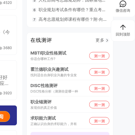
4520
职业规划考试条件有哪些？重点考什么？
98
微信咨询
高考志愿规划师课程有哪些？附·向阳生涯26年UAPM课程开班计划表
毕业就
半《今
回到顶部
在线测评
更多
3680
MBTI职业性格测试
测一测
你适合哪种工作?
霍兰德职业兴趣测试
测一测
找到适合自身职业兴趣的专业发
好好
应成
DISC性格测评
测一测
DISC性格分析（测测你是哪一种
3920
职业锚测评
测一测
发现你的真正价值
求职能力测试
测一测
正确认识自身的求职能力，并有