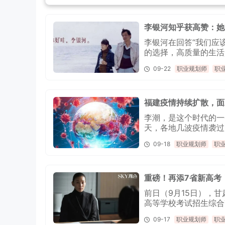
李银河知乎获高赞：她
李银河在回答“我们应
的选择，高质量的生活
选值得享用的物品，挑
09-22
职业规划师
职
福建疫情持续扩散，面
李潮，是这个时代的一
天，各地几波疫情袭过
09-18
职业规划师
职
重磅！再添7省新高考
前日（9月15日），
高等学校考试招生综合
入“3+1+2”的新高
09-17
职业规划师
职
启动试点以来，在全国