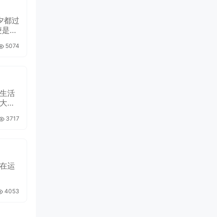
夕都过
便是爱
5074
生活
大限
3717
在运
4053