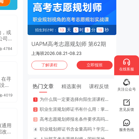
天
时
分
秒
招生到计时：
13
5
3
18
响，或
公司
UAPM高考志愿规划师 第62期
4784
上海班2026.08.21-08.23
了解课程
立即报班
在线客服
，在寻
，没有
热门文章
精选案例
课程反馈
关注公众号
4019
为什么我一定要选择向阳生涯课程体系？七大核心理由
咨询案
职业生涯规划师证书有什么用：掌握专业知识与技能，助人也助己！
咨询案
意见反馈
高考志愿规划师报名条件要求高吗？专业认证在哪里考？
江苏
(通用
职业规划师证书含金量高吗？学完好找工作吗？
2年
服务热线
启改革
人社部高考志愿规划师：国标落地，从业标准更明确，持证执业不可少
因疫情