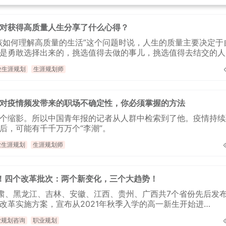
对获得高质量人生分享了什么心得？
该如何理解高质量的生活”这个问题时说，人生的质量主要决定于
是勇敢选择出来的，挑选值得去做的事儿，挑选值得去结交的人
选度过自己生命和时间的方式。
业生涯规划
生涯规划师
对疫情频发带来的职场不确定性，你必须掌握的方法
个缩影。所以中国青年报的记者从人群中检索到了他。疫情持续
后，可能有千千万万个“李潮”。
业生涯规划
生涯规划师
！四个改革批次：两个新变化，三个大趋势！
甘肃、黑龙江、吉林、安徽、江西、贵州、广西共7个省份先后发
改革实施方案，宣布从2021年秋季入学的高一新生开始进
考模式，2024年起高考不分文理。这是新高考改革自2014年在浙江
业规划咨询
职业规划
各省份分阶段稳步推进后的第四批落地省份。