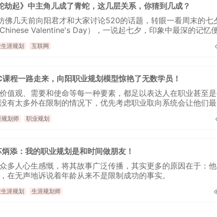
蛇劫起》中主角儿成了青蛇，这几层关系，你猜到几成？
仿佛几天前向阳君才和大家讨论520的话题，转眼一看周末的七
inese Valentine's Day），一说起七夕，印象中最深的记忆
业生涯规划
互联网
劫起》。
BSC课程一路走来，向阳职业规划模型惊艳了无数学员！
价值观、需要和使命等每一种要素，都足以表达人在职业甚至是
没有太多外在限制的情况下，优先考虑职业取向系统会让他们最
。它直接引导新人们走向最舒适乃至最佳的职业方向。
涯规划师
职业规划
苏炳添：我的职业规划是和时间做朋友！
众多人心生感慨，将其故事广泛传播，其实更多的原因在于：他
，在无声地诉说着年龄从来不是限制成功的事实。
业生涯规划
生涯规划师