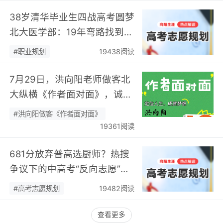
38岁清华毕业生四战高考圆梦
北大医学部：19年弯路找到终
身热爱，可幸又可惜！…
#职业规划
19438阅读
7月29日，洪向阳老师做客北
大纵横《作者面对面》，诚邀
您现场相聚！…
#洪向阳做客《作者面对面》
19361阅读
681分放弃普高选厨师？热搜
争议下的中高考“反向志愿”
潮，藏着职业规划新逻辑…
#高考志愿规划
19482阅读
查看更多