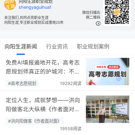
向阳生涯职业规划
shengyaguihua1
微信扫描右
侧二维码
关注我们,共同点亮职业生涯
向阳生涯,专注职业规划实战落地25年
向阳生涯新闻
行业资讯
职业规划案例
免费AI填报遍地开花，高考志
愿规划师真正的护城河：不靠
数据，靠“人”…
#高考志愿规划
19292阅读
定位人生，成就梦想——洪向
阳做客北大纵横《作者面对
面》开展职业规划专题分享…
#洪向阳做客《作者面对面》
19558阅读