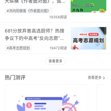
大纵横《作者面对面》，诚邀
您现场相聚！…
#洪向阳做客《作者面对面》
19358阅读
681分放弃普高选厨师？热搜
争议下的中高考“反向志愿”
潮，藏着职业规划新逻辑…
#高考志愿规划
19472阅读
查看更多
热门测评
查看更多