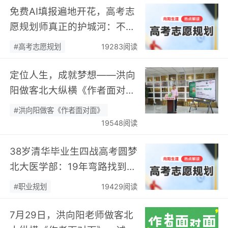
免费AI填报遍地开花，高考志
愿规划师真正的护城河：不靠
数据，靠“人”…
#高考志愿规划
19283阅读
定位人生，成就梦想——洪向
阳做客北大纵横《作者面对
面》开展职业规划专题分享…
#洪向阳做客《作者面对面》
19548阅读
38岁清华毕业生四战高考圆梦
北大医学部：19年弯路找到终
身热爱，可幸又可惜！…
#职业规划
19429阅读
7月29日，洪向阳老师做客北