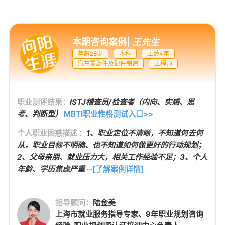
本期咨询案例
|
王先生
年龄28岁
本科
工龄4年
汽车零部件及配件制造
工程师
职业测评结果：
ISTJ稽查员/检查者（内向、实感、思
考、判断型）
MBTI职业性格测试入口>>
个人职业困惑描述 ：
1、职业定位不清晰，不知道何去何
从，职业目标不明确、也不知道如何做更好的行动规划；
2、父母亲朋、就业压力大，相关工作经验不足；3、个人
年龄、学历焦虑严重
···[了解案例详情]
指导顾问：
陆金美
上海市就业服务指导专家、9年职业规划咨询