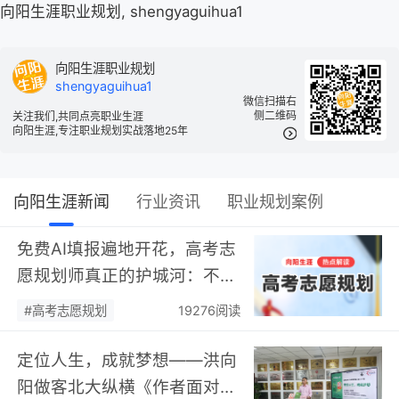
向阳生涯职业规划, shengyaguihua1
向阳生涯职业规划
shengyaguihua1
微信扫描右
侧二维码
关注我们,共同点亮职业生涯
向阳生涯,专注职业规划实战落地25年
向阳生涯新闻
行业资讯
职业规划案例
免费AI填报遍地开花，高考志
愿规划师真正的护城河：不靠
数据，靠“人”…
#高考志愿规划
19276阅读
定位人生，成就梦想——洪向
阳做客北大纵横《作者面对