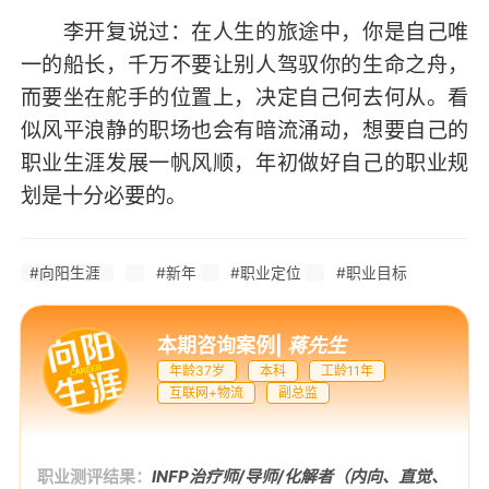
李开复说过：在人生的旅途中，你是自己唯
一的船长，千万不要让别人驾驭你的生命之舟，
而要坐在舵手的位置上，决定自己何去何从。看
似风平浪静的职场也会有暗流涌动，想要自己的
职业生涯发展一帆风顺，年初做好自己的职业规
划是十分必要的。
#向阳生涯
#新年
#职业定位
#职业目标
本期咨询案例
|
蒋先生
年龄37岁
本科
工龄11年
互联网+物流
副总监
职业测评结果：
INFP治疗师/导师/化解者（内向、直觉、