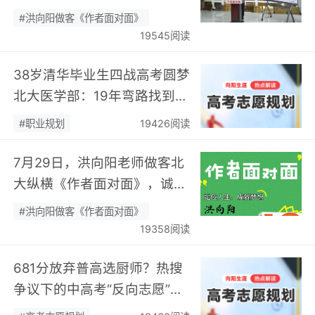
面》开展职业规划专题分享…
#洪向阳做客《作者面对面》
19545阅读
38岁清华毕业生四战高考圆梦
北大医学部：19年弯路找到终
身热爱，可幸又可惜！…
#职业规划
19426阅读
7月29日，洪向阳老师做客北
大纵横《作者面对面》，诚邀
您现场相聚！…
#洪向阳做客《作者面对面》
19358阅读
681分放弃普高选厨师？热搜
争议下的中高考“反向志愿”
潮，藏着职业规划新逻辑…