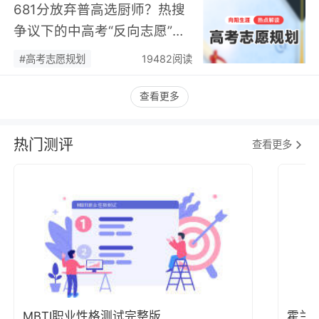
681分放弃普高选厨师？热搜
争议下的中高考“反向志愿”
潮，藏着职业规划新逻辑…
#高考志愿规划
19482阅读
查看更多
热门测评
查看更多
MBTI职业性格测试完整版
霍兰