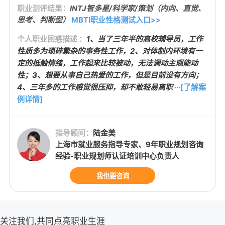
职业测评结果：
INTJ智多星/科学家/策划（内向、直觉、
思考、判断型）
MBTI职业性格测试入口>>
个人职业困惑描述 ：
1、当了三年半的高校辅导员，工作
性质多为琐碎繁杂的事务性工作，2、对体制内环境有一
定的抵触情绪，工作起来比较被动，无法调动主观能动
性；3、想要从事自己热爱的工作，但是目前没有方向；
4、三年多的工作感觉很压抑，却不敢轻易离职
···[了解案
例详情]
指导顾问：
陆金美
上海市就业服务指导专家、9年职业规划咨询
经验-职业规划师认证培训中心负责人
我也要咨询
关注我们,共同点亮职业生涯