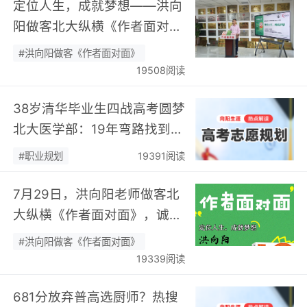
定位人生，成就梦想——洪向
阳做客北大纵横《作者面对
面》开展职业规划专题分享…
#洪向阳做客《作者面对面》
19508阅读
38岁清华毕业生四战高考圆梦
北大医学部：19年弯路找到终
身热爱，可幸又可惜！…
#职业规划
19391阅读
7月29日，洪向阳老师做客北
大纵横《作者面对面》，诚邀
您现场相聚！…
#洪向阳做客《作者面对面》
19339阅读
681分放弃普高选厨师？热搜