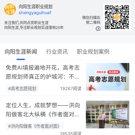
向阳生涯职业规划
shengyaguihua1
微信扫描右
侧二维码
关注我们,共同点亮职业生涯
向阳生涯,专注职业规划实战落地25年
向阳生涯新闻
行业资讯
职业规划案例
免费AI填报遍地开花，高考志
愿规划师真正的护城河：不靠
数据，靠“人”…
#高考志愿规划
19267阅读
定位人生，成就梦想——洪向
阳做客北大纵横《作者面对
面》开展职业规划专题分享…
#洪向阳做客《作者面对面》
19535阅读