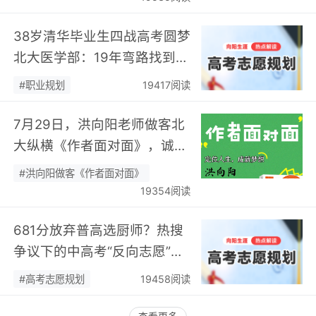
38岁清华毕业生四战高考圆梦
北大医学部：19年弯路找到终
身热爱，可幸又可惜！…
#职业规划
19417阅读
7月29日，洪向阳老师做客北
大纵横《作者面对面》，诚邀
您现场相聚！…
#洪向阳做客《作者面对面》
19354阅读
681分放弃普高选厨师？热搜
争议下的中高考“反向志愿”
潮，藏着职业规划新逻辑…
#高考志愿规划
19458阅读