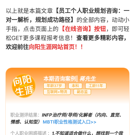
以上就是本篇文章
【员工个人职业规划咨询：一
对一解析，规划成功路径】
的全部内容，
动动小
手指，点击页面上的
【在线咨询】按钮
，即可轻
松GET
更多课程报考信息
！
查看更多精彩内容，
欢迎前往
向阳生涯网站首页
！！
本期咨询案例
|
蒋先生
年龄37岁
本科
工龄11年
互联网+物流
副总监
职业测评结果：
INFP治疗师/导师/化解者（内向、直觉、
情感、认知型）
MBTI职业性格测试入口>>
个人职业困惑描述 ：
1.不知道适合做什么，想找到一个我