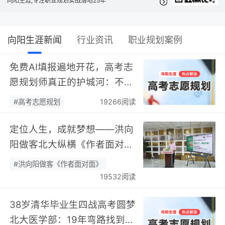
向阳生涯,专注职业规划实战落地25年
向阳生涯新闻
行业资讯
职业规划案例
免费AI填报遍地开花，高考志
愿规划师真正的护城河：不靠
数据，靠“人”…
#高考志愿规划
19266阅读
定位人生，成就梦想——洪向
阳做客北大纵横《作者面对
面》开展职业规划专题分享…
#洪向阳做客《作者面对面》
19532阅读
38岁清华毕业生四战高考圆梦
北大医学部：19年弯路找到终