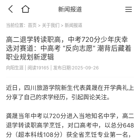
新闻报道
当前位置：
首页
>
关于我们
>
新闻报道
高二退学转读职高，中考720分少年庆幸
选对赛道：中高考 “反向志愿” 潮背后藏着
职业规划新逻辑
向阳生涯
|
阅读19165
|
发布日期:2025-09-26
近日，四川旅游学院新生代表龚晟在开学典礼上
分享了自己的求学经历，引起舆论关注。
龚晟当年中考以720分进入当地知名中学，高二
退学转读职高学烹饪，对口高考中，以总分648
分（超本科线108分）获全省烹饪专业第一名，