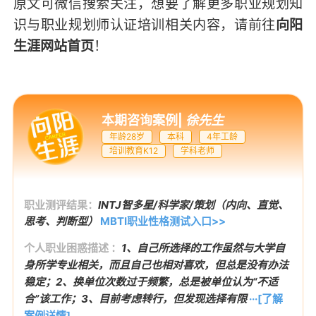
原文可微信搜索关注，想要了解更多职业规划知
识与职业规划师认证培训相关内容，请前往
向阳
生涯网站首页
！
本期咨询案例
|
徐先生
年龄28岁
本科
4年工龄
培训教育K12
学科老师
职业测评结果：
INTJ智多星/科学家/策划（内向、直觉、
思考、判断型）
MBTI职业性格测试入口>>
个人职业困惑描述 ：
1、自己所选择的工作虽然与大学自
身所学专业相关，而且自己也相对喜欢，但总是没有办法
稳定；2、换单位次数过于频繁，总是被单位认为“不适
合”该工作；3、目前考虑转行，但发现选择有限
···[了解
案例详情]