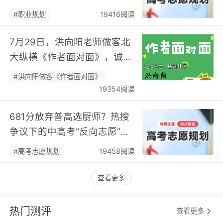
身热爱，可幸又可惜！…
#职业规划
19416阅读
7月29日，洪向阳老师做客北
大纵横《作者面对面》，诚邀
您现场相聚！…
#洪向阳做客《作者面对面》
19354阅读
681分放弃普高选厨师？热搜
争议下的中高考“反向志愿”
潮，藏着职业规划新逻辑…
#高考志愿规划
19458阅读
查看更多
热门测评
查看更多